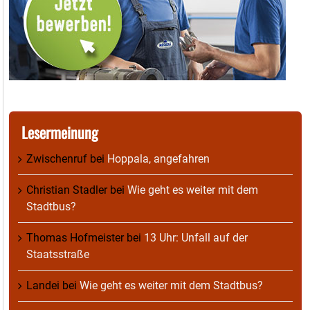
Lesermeinung
Zwischenruf
bei
Hoppala, angefahren
Christian Stadler
bei
Wie geht es weiter mit dem
Stadtbus?
Thomas Hofmeister
bei
13 Uhr: Unfall auf der
Staatsstraße
Landei
bei
Wie geht es weiter mit dem Stadtbus?