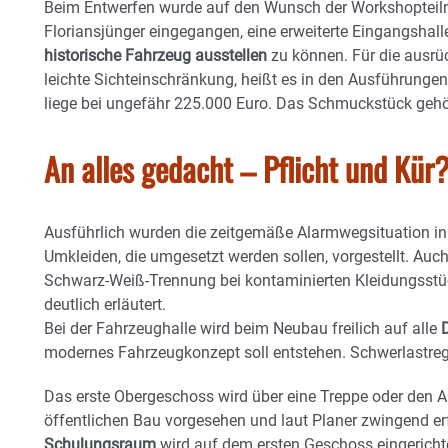
Beim Entwerfen wurde auf den Wunsch der Workshopteiln
Floriansjünger eingegangen, eine erweiterte Eingangshall
historische Fahrzeug ausstellen
zu können. Für die ausrü
leichte Sichteinschränkung, heißt es in den Ausführunge
liege bei ungefähr 225.000 Euro. Das Schmuckstück gehö
An alles gedacht – Pflicht und Kür
Ausführlich wurden die zeitgemäße Alarmwegsituation in
Umkleiden, die umgesetzt werden sollen, vorgestellt. Au
Schwarz-Weiß-Trennung bei kontaminierten Kleidungsst
deutlich erläutert.
Bei der Fahrzeughalle wird beim Neubau freilich auf alle
modernes Fahrzeugkonzept soll entstehen. Schwerlastreg
Das erste Obergeschoss wird über eine Treppe oder den Au
öffentlichen Bau vorgesehen und laut Planer zwingend er
Schulungsraum
wird auf dem ersten Geschoss eingerichte