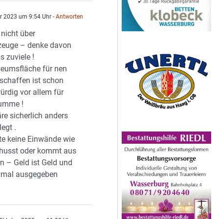
r 2023 um 9:54 Uhr
- Antworten
t nicht über
zeuge – denke davon
s zuviele !
eumsfläche für nen
 schaffen ist schon
ürdig vor allem für
summe !
re sicherlich anders
egt .
tte keine Einwände wie
chusst oder kommt aus
n – Geld ist Geld und
inmal ausgegeben