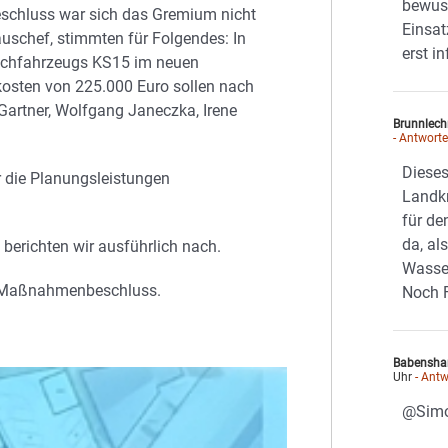
bewuss
eschluss war sich das Gremium nicht
Einsat
auschef, stimmten für Folgendes: In
erst i
Löschfahrzeugs KS15 im neuen
kosten von 225.000 Euro sollen nach
Gartner, Wolfgang Janeczka, Irene
Brunnlech
- Antwort
Diese
r die Planungsleistungen
Landkr
für de
da, al
berichten wir ausführlich nach.
Wasser
n Maßnahmenbeschluss.
Noch 
Babensha
Uhr
- Antw
@Simon