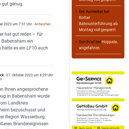
 gut genug.
Der Anmerker
bei
Rotter
Bahnunterführung ab
er 2023 um 7:51 Uhr
- Antworten
Montag voll gesperrt
 hat gut reden – für
t Babensham ein
Durchruf
bei
Hoppala,
 hätte es ein LF10 auch
angefahren
eck
27. Oktober 2023 um 8:29 Uhr
en
on Ihnen angesprochene
eug in Babensham wurde
vom Landkreis
heim bezuschusst und
 der Region Wasserburg
ößeren Brandereignissen