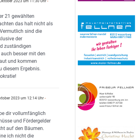
Oktober 2023 um 11:30 Uhr
-
der 21 gewählten
achten das halt nicht als
Vermutlich sind die
klusive der
d zuständigen
auch besser mit den
traut und kommen
 diesem Ergebnis.
okratie!
ktober 2023 um 12:14 Uhr
-
be dir vollumfänglich
hüsse und Fördergelder
cht auf den Bäumen.
ne ich nicht die