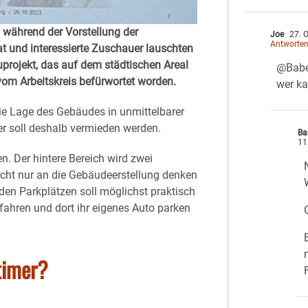
 während der Vorstellung der
Joe
27. 
Antworte
t und interessierte Zuschauer lauschten
projekt, das auf dem städtischen Areal
@Babe
 vom Arbeitskreis befürwortet worden.
wer ka
ie Lage des Gebäudes in unmittelbarer
ter soll deshalb vermieden werden.
Ba
11
n. Der hintere Bereich wird zwei
icht nur an die Gebäudeerstellung denken
nden Parkplätzen soll möglichst praktisch
anfahren und dort ihr eigenes Auto parken
timer?