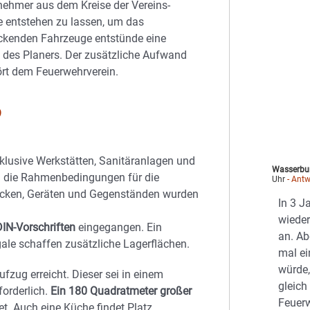
ehmer aus dem Kreise der Vereins-
e entstehen zu lassen, um das
ckenden Fahrzeuge entstünde eine
n des Planers. Der zusätzliche Aufwand
rt dem Feuerwehrverein.
?
klusive Werkstätten, Sanitäranlagen und
Wasserbu
ch die Rahmenbedingungen für die
Uhr
- Antw
ücken, Geräten und Gegenständen wurden
In 3 J
wieder
DIN-Vorschriften
eingegangen. Ein
an. Ab
ale schaffen zusätzliche Lagerflächen.
mal ei
würde,
fzug erreicht. Dieser sei in einem
gleich
forderlich.
Ein 180 Quadratmeter großer
Feuerw
t. Auch eine Küche findet Platz.