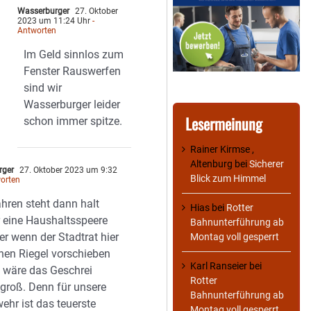
Wasserburger
27. Oktober
2023 um 11:24 Uhr
-
Antworten
Im Geld sinnlos zum
Fenster Rauswerfen
sind wir
Wasserburger leider
Lesermeinung
schon immer spitze.
Rainer Kirmse ,
Altenburg
bei
Sicherer
rger
27. Oktober 2023 um 9:32
Blick zum Himmel
orten
ahren steht dann halt
Hias
bei
Rotter
 eine Haushaltsspeere
Bahnunterführung ab
er wenn der Stadtrat hier
Montag voll gesperrt
nen Riegel vorschieben
Karl Ranseier
bei
 wäre das Geschrei
Rotter
 groß. Denn für unsere
Bahnunterführung ab
ehr ist das teuerste
Montag voll gesperrt