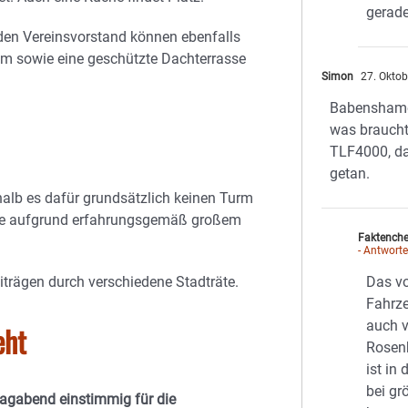
gerade
en Vereinsvorstand können ebenfalls
aum sowie eine geschützte Dachterrasse
Simon
27. Oktob
Babenshamer
was brauch
TLF4000, da
getan.
alb es dafür grundsätzlich keinen Turm
rde aufgrund erfahrungsgemäß großem
Faktench
- Antwort
Das v
trägen durch verschiedene Stadträte.
Fahrz
auch 
eht
Rosen
ist in
bei gr
agabend einstimmig für die