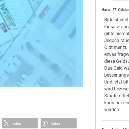
Hans
27. Oktobe
Bitte streite
Einsatzfahr
gibts niemal
Jedoch Mus
Oldtimer zu
etwas fragw
diese Geld
Das Geld wä
besser angel
Und jetzt bi
wird bezus
Staatsmittel
kann nur e
werden
teilen
teilen