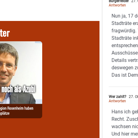
Burgerfelder
27. 
Antworten
Nun ja, 17 
Stadträte er
ter
fragwürdig. 
Stadträte in
entsprechen
Ausschüsse 
Details ver
deswegen zu
Das ist Dem
Wer zahlt?
27. O
Antworten
Hans ich ge
Recht. Zusc
wachsen ni
Und hier mei