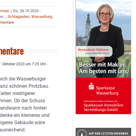
ermair
|
Do. 26.10.2023 -
en:
.
,
Schlagzeilen
,
Wasserburg
mentare
entare
. Oktober 2023 um 7:25 Uhr
-
 sich die Wasserburger
ganz schönen Protzbau.
eiten niedrigerer
ahmen. Ob der Schuss
rgendwann nach hinten
 denke ein kleineres und
tigeres Gebäude wäre
ausreichend.