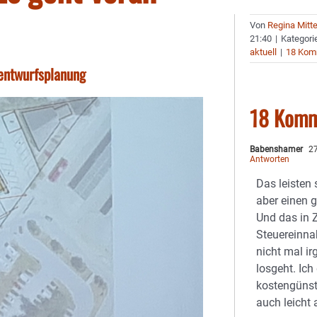
Von
Regina Mitt
21:40
|
Kategori
aktuell
|
18 Kom
rentwurfsplanung
18 Komm
Babenshamer
27
Antworten
Das leisten
aber einen 
Und das in Z
Steuereinn
nicht mal i
losgeht. Ich
kostengüns
auch leicht 