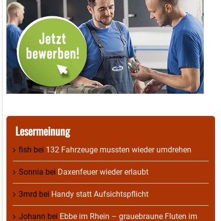
Lesermeinung
fish
bei
132 Fahrzeuge mussten wieder umdrehen
Sonnia
bei
Daxenfeuer wieder erlaubt
3mrd
bei
Handy statt Aufsichtspflicht
Johann
bei
Ebbe im Rhein – grauebraune Fluten im