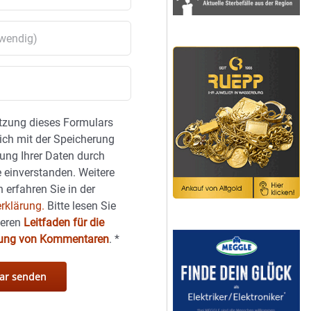
tzung dieses Formulars
sich mit der Speicherung
ung Ihrer Daten durch
 einverstanden. Weitere
 erfahren Sie in der
rklärung.
Bitte lesen Sie
seren
Leitfaden für die
hung von Kommentaren
.
*