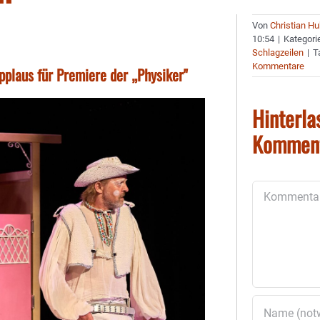
Von
Christian H
10:54
|
Kategori
Schlagzeilen
|
T
Kommentare
pplaus für Premiere der „Physiker"
Hinterla
Kommen
Kommentar