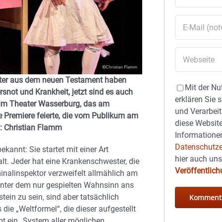
eiter aus dem neuen Testament haben
Mit der Nu
not und Krankheit, jetzt sind es auch
erklären Sie 
beim Theater Wasserburg, das am
und Verarbeit
 Premiere feierte, die vom Publikum am
diese Website
: Christian Flamm
Informationen
Datenschutze
kannt: Sie startet mit einer Art
hier auch un
alt. Jeder hat eine Krankenschwester, die
Veröffentlic
minalinspektor verzweifelt allmählich am
hinter dem nur gespielten Wahnsinn ans
ein zu sein, sind aber tatsächlich
die „Weltformel“, die dieser aufgestellt
bt ein „System aller möglichen