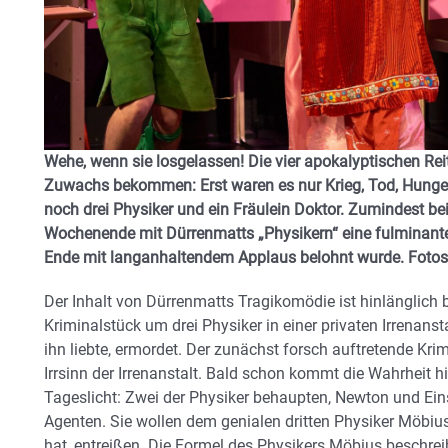
Wehe, wenn sie losgelassen! Die vier apokalyptischen R
Zuwachs bekommen: Erst waren es nur Krieg, Tod, Hungers
noch drei Physiker und ein Fräulein Doktor. Zumindest 
Wochenende mit Dürrenmatts „Physikern“ eine fulminante
Ende mit langanhaltendem Applaus belohnt wurde.
Fotos
Der Inhalt von Dürrenmatts Tragikomödie ist hinlänglich be
Kriminalstück um drei Physiker in einer privaten Irrenanst
ihn liebte, ermordet. Der zunächst forsch auftretende Kri
Irrsinn der Irrenanstalt. Bald schon kommt die Wahrheit 
Tageslicht: Zwei der Physiker behaupten, Newton und Einst
Agenten. Sie wollen dem genialen dritten Physiker Möbius 
hat, entreißen. Die Formel des Physikers Möbius beschrei