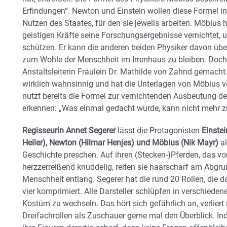
Erfindungen“. Newton und Einstein wollen diese Formel 
Nutzen des Staates, für den sie jeweils arbeiten. Möbius h
geistigen Kräfte seine Forschungsergebnisse vernichtet,
schützen. Er kann die anderen beiden Physiker davon übe
zum Wohle der Menschheit im Irrenhaus zu bleiben. Doch
Anstaltsleiterin Fräulein Dr. Mathilde von Zahnd gemacht.
wirklich wahnsinnig und hat die Unterlagen von Möbius vo
nutzt bereits die Formel zur vernichtenden Ausbeutung d
erkennen: „Was einmal gedacht wurde, kann nicht mehr 
Regisseurin Annet Segerer
lässt die Protagonisten
Einste
Heiler), Newton (Hilmar Henjes) und Möbius (Nik Mayr)
al
Geschichte preschen. Auf ihren (Stecken-)Pferden, das v
herzzerreißend knuddelig, reiten sie haarscharf am Abgr
Menschheit entlang. Segerer hat die rund 20 Rollen, die da
vier komprimiert. Alle Darsteller schlüpfen in verschieden
Kostüm zu wechseln. Das hört sich gefährlich an, verliert
Dreifachrollen als Zuschauer gerne mal den Überblick. Ind