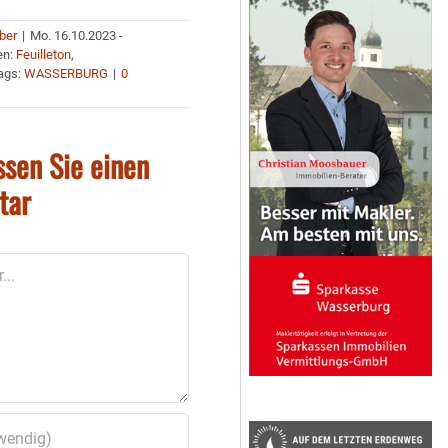
uber
|
Mo. 16.10.2023 -
en:
Feuilleton
,
ags:
WASSERBURG
|
0
ssen Sie einen
tar