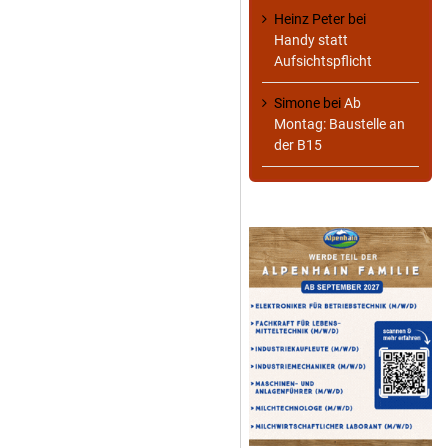
Heinz Peter
bei
Handy statt
Aufsichtspflicht
Simone
bei
Ab
Montag: Baustelle an
der B15