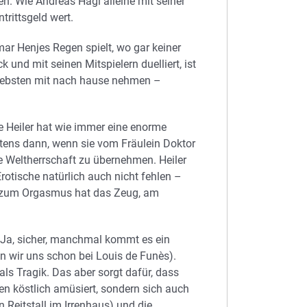
en. Wie Andreas Hagl alleine mit seiner
trittsgeld wert.
mar Henjes Regen spielt, wo gar keiner
 und mit seinen Mitspielern duelliert, ist
liebsten mit nach hause nehmen –
ie Heiler hat wie immer eine enorme
ens dann, wenn sie vom Fräulein Doktor
e Weltherrschaft zu übernehmen. Heiler
s Erotische natürlich auch nicht fehlen –
is zum Orgasmus hat das Zeug, am
. Ja, sicher, manchmal kommt es ein
n wir uns schon bei Louis de Funès).
ls Tragik. Das aber sorgt dafür, dass
en köstlich amüsiert, sondern sich auch
 Reitstall im Irrenhaus) und die