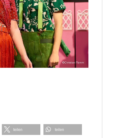
teilen
teilen