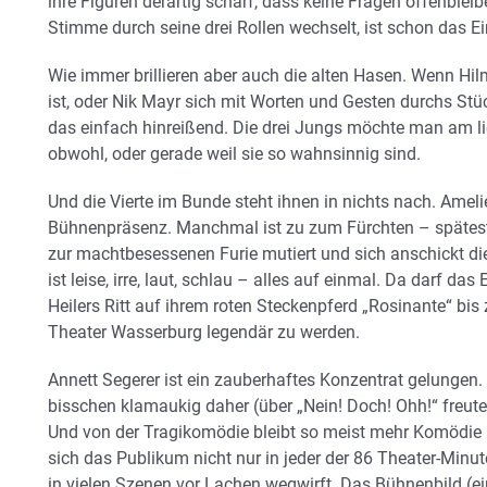
ihre Figuren derartig scharf, dass keine Fragen offenbleib
Stimme durch seine drei Rollen wechselt, ist schon das Ein
Wie immer brillieren aber auch die alten Hasen. Wenn Hil
ist, oder Nik Mayr sich mit Worten und Gesten durchs Stück
das einfach hinreißend. Die drei Jungs möchte man am 
obwohl, oder gerade weil sie so wahnsinnig sind.
Und die Vierte im Bunde steht ihnen in nichts nach. Amel
Bühnenpräsenz. Manchmal ist zu zum Fürchten – spätest
zur machtbesessenen Furie mutiert und sich anschickt di
ist leise, irre, laut, schlau – alles auf einmal. Da darf da
Heilers Ritt auf ihrem roten Steckenpferd „Rosinante“ b
Theater Wasserburg legendär zu werden.
Annett Segerer ist ein zauberhaftes Konzentrat gelungen
bisschen klamaukig daher (über „Nein! Doch! Ohh!“ freute
Und von der Tragikomödie bleibt so meist mehr Komödie a
sich das Publikum nicht nur in jeder der 86 Theater-Minut
in vielen Szenen vor Lachen wegwirft. Das Bühnenbild (ein