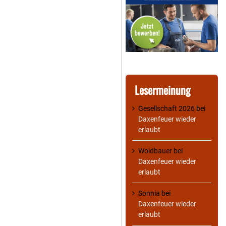
Lesermeinung
Gesellschaft 2026
bei
Daxenfeuer wieder
erlaubt
Woidbauer
bei
Daxenfeuer wieder
erlaubt
Sonnia
bei
Daxenfeuer wieder
erlaubt