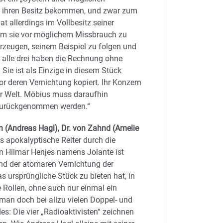
in ihren Besitz bekommen, und zwar zum
at allerdings im Vollbesitz seiner
 um sie vor möglichem Missbrauch zu
rzeugen, seinem Beispiel zu folgen und
 alle drei haben die Rechnung ohne
 Sie ist als Einzige in diesem Stück
r deren Vernichtung kopiert. Ihr Konzern
er Welt. Möbius muss daraufhin
zurück­­genommen werden.“
in (Andreas Hagl), Dr. von Zahnd (Amelie
s apokalyptische Reiter durch die
on Hilmar Henjes namens Jolante ist
und der atomaren Vernichtung der
s ursprüngliche Stück zu bieten hat, in
e Rollen, ohne auch nur einmal ein
 man doch bei allzu vielen Doppel- und
es: Die vier „Radioaktivisten“ zeichnen