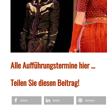
Alle Aufführungstermine hier …
Teilen Sie diesen Beitrag!
teilen
teilen
merken