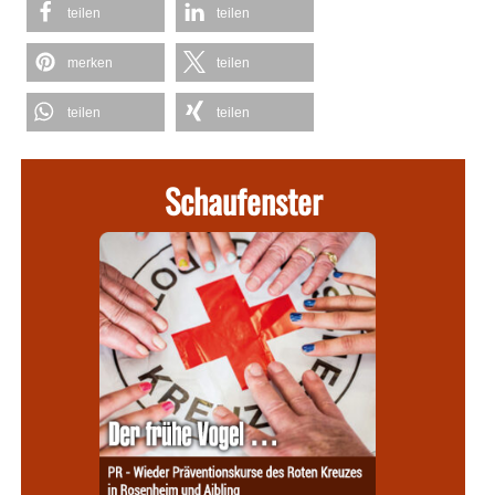
teilen
teilen
merken
teilen
teilen
teilen
Schaufenster