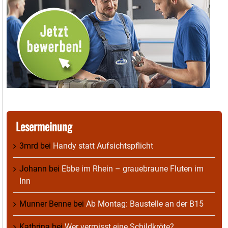
Lesermeinung
3mrd
bei
Handy statt Aufsichtspflicht
Johann
bei
Ebbe im Rhein – grauebraune Fluten im
Inn
Munner Benne
bei
Ab Montag: Baustelle an der B15
Kathrina
bei
Wer vermisst eine Schildkröte?