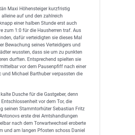
n Maxi Höhensteiger kurzfristig
n alleine auf und den zahlreich
knapp einer halben Stunde erst auch
zum 1:0 für die Hausherren traf. Aus
den, dafür verteidigten sie dieses Mal
 der Bewachung seines Verteidigers und
städter wussten, dass sie um zu punkten
ren durften. Entsprechend spielten sie
nmittelbar vor dem Pausenpfiff nach einer
c und Michael Barthuber verpassten die
alte Dusche für die Gastgeber, denn
 Entschlossenheit vor dem Tor, die
ing seinen Stammtorhüter Sebastian Fritz
r Antonovs erste drei Amtshandlungen
telbar nach dem Torwartwechsel eroberte
 um und am langen Pfosten schoss Daniel