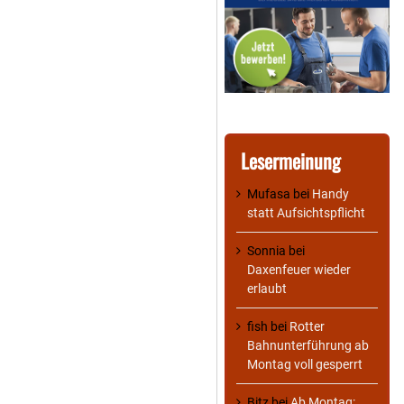
Lesermeinung
Mufasa
bei
Handy
statt Aufsichtspflicht
Sonnia
bei
Daxenfeuer wieder
erlaubt
fish
bei
Rotter
Bahnunterführung ab
Montag voll gesperrt
Bitz
bei
Ab Montag: