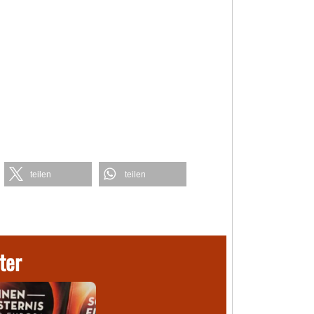
teilen
teilen
ter