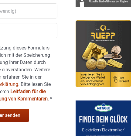
tzung dieses Formulars
sich mit der Speicherung
ung Ihrer Daten durch
 einverstanden. Weitere
 erfahren Sie in der
rklärung.
Bitte lesen Sie
seren
Leitfaden für die
hung von Kommentaren
.
*