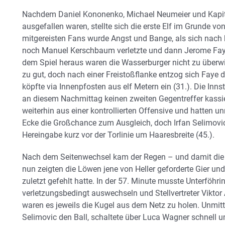
Nachdem Daniel Kononenko, Michael Neumeier und Kapitä
ausgefallen waren, stellte sich die erste Elf im Grunde vo
mitgereisten Fans wurde Angst und Bange, als sich nach 
noch Manuel Kerschbaum verletzte und dann Jerome Faye 
dem Spiel heraus waren die Wasserburger nicht zu überwin
zu gut, doch nach einer Freistoßflanke entzog sich Faye
köpfte via Innenpfosten aus elf Metern ein (31.). Die Inn
an diesem Nachmittag keinen zweiten Gegentreffer kassie
weiterhin aus einer kontrollierten Offensive und hatten u
Ecke die Großchance zum Ausgleich, doch Irfan Selimovi
Hereingabe kurz vor der Torlinie um Haaresbreite (45.).
Nach dem Seitenwechsel kam der Regen – und damit die k
nun zeigten die Löwen jene von Heller geforderte Gier und
zuletzt gefehlt hatte. In der 57. Minute musste Unterföhr
verletzungsbedingt auswechseln und Stellvertreter Vikto
waren es jeweils die Kugel aus dem Netz zu holen. Unmit
Selimovic den Ball, schaltete über Luca Wagner schnell