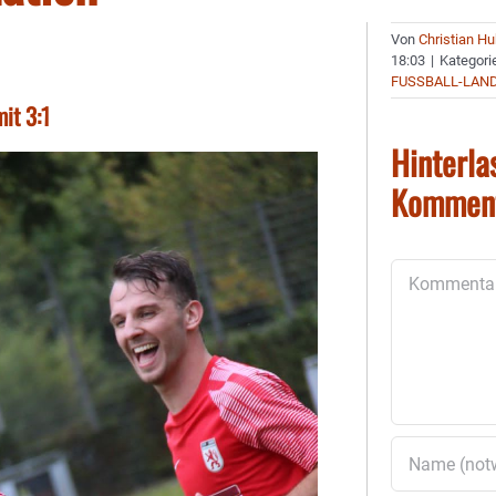
Von
Christian H
18:03
|
Kategori
FUSSBALL-LAN
it 3:1
Hinterla
Kommen
Kommentar