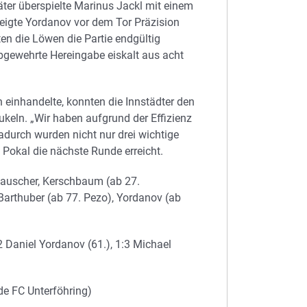
äter überspielte Marinus Jackl mit einem
eigte Yordanov vor dem Tor Präzision
ten die Löwen die Partie endgültig
abgewehrte Hereingabe eiskalt aus acht
n einhandelte, konnten die Innstädter den
keln. „Wir haben aufgrund der Effizienz
Dadurch wurden nicht nur drei wichtige
 Pokal die nächste Runde erreicht.
Rauscher, Kerschbaum (ab 27.
Barthuber (ab 77. Pezo), Yordanov (ab
2 Daniel Yordanov (61.), 1:3 Michael
ide FC Unterföhring)