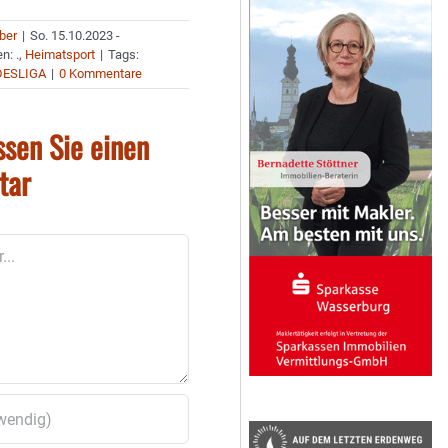
uber
|
So. 15.10.2023 -
en:
.
,
Heimatsport
|
Tags:
DESLIGA
|
0 Kommentare
ssen Sie einen
tar