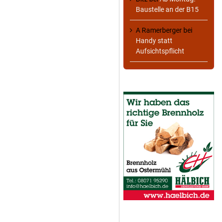
Baustelle an der B15
A Ramerberger
bei
Handy statt
Aufsichtspflicht