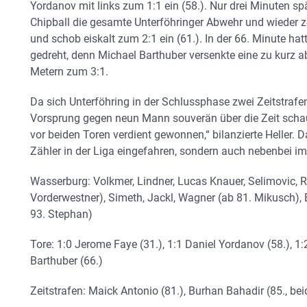
Yordanov mit links zum 1:1 ein (58.). Nur drei Minuten sp
Chipball die gesamte Unterföhringer Abwehr und wieder z
und schob eiskalt zum 2:1 ein (61.). In der 66. Minute hat
gedreht, denn Michael Barthuber versenkte eine zu kurz 
Metern zum 3:1.
Da sich Unterföhring in der Schlussphase zwei Zeitstrafe
Vorsprung gegen neun Mann souverän über die Zeit schau
vor beiden Toren verdient gewonnen,“ bilanzierte Heller. 
Zähler in der Liga eingefahren, sondern auch nebenbei im
Wasserburg: Volkmer, Lindner, Lucas Knauer, Selimovic, 
Vorderwestner), Simeth, Jackl, Wagner (ab 81. Mikusch), 
93. Stephan)
Tore: 1:0 Jerome Faye (31.), 1:1 Daniel Yordanov (58.), 1:
Barthuber (66.)
Zeitstrafen: Maick Antonio (81.), Burhan Bahadir (85., be