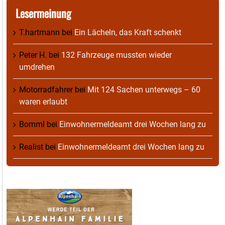
Lesermeinung
T.hartmann
bei
Ein Lächeln, das Kraft schenkt
Peter H.
bei
132 Fahrzeuge mussten wieder
umdrehen
Motorradfahrer
bei
Mit 124 Sachen unterwegs – 60
waren erlaubt
Bomml
bei
Einwohnermeldeamt drei Wochen lang zu
Realist
bei
Einwohnermeldeamt drei Wochen lang zu