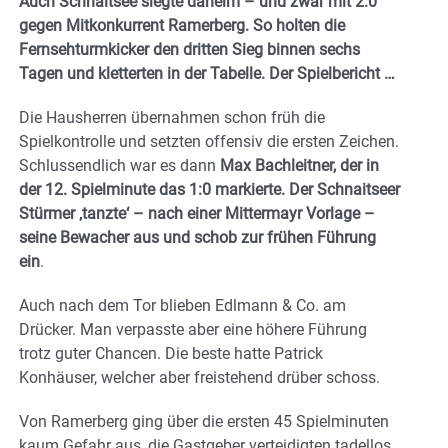
Auch Schnaitsee siegte daheim – und zwar mit 2:0
gegen Mitkonkurrent Ramerberg. So holten die
Fernsehturmkicker den dritten Sieg binnen sechs
Tagen und kletterten in der Tabelle. Der Spielbericht …
Die Hausherren übernahmen schon früh die
Spielkontrolle und setzten offensiv die ersten Zeichen.
Schlussendlich war es dann
Max Bachleitner, der in
der 12. Spielminute das 1:0 markierte. Der Schnaitseer
Stürmer ‚tanzte‘ – nach einer Mittermayr Vorlage –
seine Bewacher aus und schob zur frühen Führung
ein
.
Auch nach dem Tor blieben Edlmann & Co. am
Drücker. Man verpasste aber eine höhere Führung
trotz guter Chancen. Die beste hatte Patrick
Konhäuser, welcher aber freistehend drüber schoss.
Von Ramerberg ging über die ersten 45 Spielminuten
kaum Gefahr aus, die Gastgeber verteidigten tadellos.