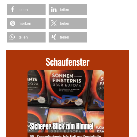
teilen
teilen
merken
teilen
teilen
teilen
Schaufenster