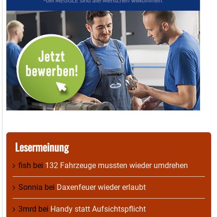
Lesermeinung
fish
bei
132 Fahrzeuge mussten wieder umdrehen
Sonnia
bei
Daxenfeuer wieder erlaubt
3mrd
bei
Handy statt Aufsichtspflicht