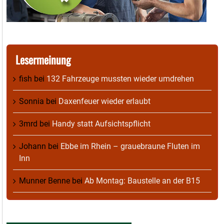
Lesermeinung
fish
bei
132 Fahrzeuge mussten wieder umdrehen
Sonnia
bei
Daxenfeuer wieder erlaubt
3mrd
bei
Handy statt Aufsichtspflicht
Johann
bei
Ebbe im Rhein – grauebraune Fluten im
Inn
Munner Benne
bei
Ab Montag: Baustelle an der B15