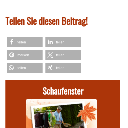
Teilen Sie diesen Beitrag!
teilen
teilen
merken
teilen
teilen
teilen
Schaufenster