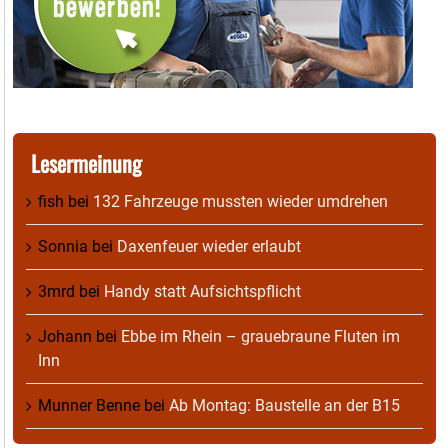
Lesermeinung
fish
bei
132 Fahrzeuge mussten wieder umdrehen
Sonnia
bei
Daxenfeuer wieder erlaubt
3mrd
bei
Handy statt Aufsichtspflicht
Johann
bei
Ebbe im Rhein – grauebraune Fluten im
Inn
Munner Benne
bei
Ab Montag: Baustelle an der B15