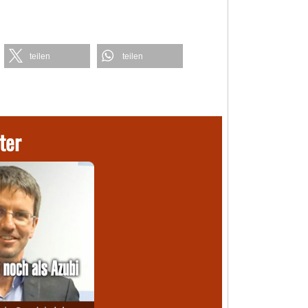
teilen
teilen
ter