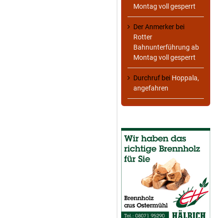
Montag voll gesperrt
Der Anmerker
bei
Rotter
Bahnunterführung ab
Montag voll gesperrt
Durchruf
bei
Hoppala,
angefahren