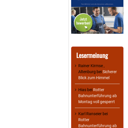
Lesermeinung
Rainer Kirmse ,
Altenburg
bei
Sicherer
Blick zum Himmel
Hias
bei
Rotter
Bahnunterführung ab
Montag voll gesperrt
Karl Ranseier
bei
Rotter
Bahnunterführung ab