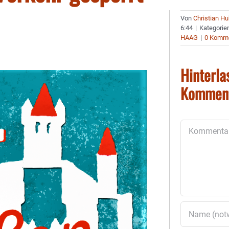
Von
Christian H
6:44
|
Kategorie
HAAG
|
0 Komm
Hinterla
Kommen
Kommentar