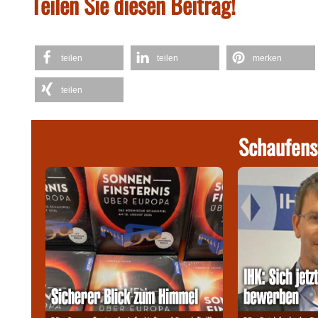
Teilen Sie diesen Beitrag!
teilen
teilen
merken
teilen
Schaufens