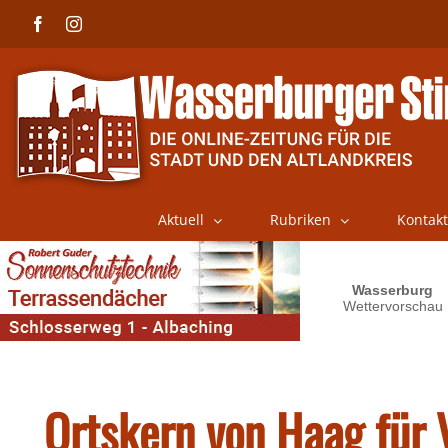
Skip
Facebook
Instagram
to
content
Aktuell
Rubriken
Kontakt
Ortskern von Haag für 