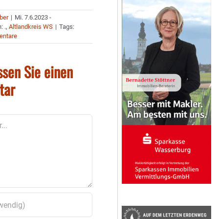
uber
|
Mi. 7.6.2023 -
n:
.
,
Altlandkreis WS
|
Tags:
entare
ssen Sie einen
tar