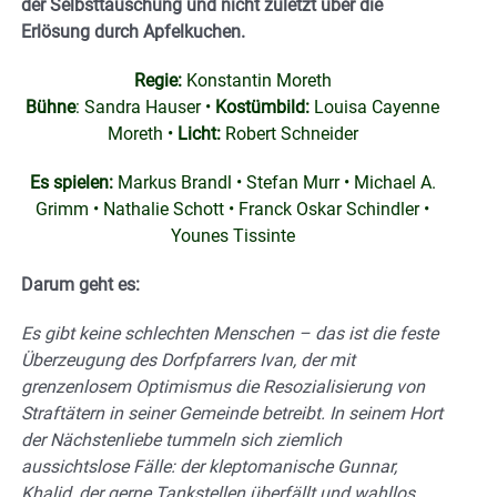
der Selbsttäuschung und nicht zuletzt über die
Erlösung durch Apfelkuchen.
Regie:
Konstantin Moreth
Bühne
: Sandra Hauser •
Kostümbild:
Louisa Cayenne
Moreth •
Licht:
Robert Schneider
Es spielen:
Markus Brandl • Stefan Murr • Michael A.
Grimm • Nathalie Schott • Franck Oskar Schindler •
Younes Tissinte
Darum geht es:
Es gibt keine schlechten Menschen – das ist die feste
Überzeugung des Dorfpfarrers Ivan, der mit
grenzenlosem Optimismus die Resozialisierung von
Straftätern in seiner Gemeinde betreibt. In seinem Hort
der Nächstenliebe tummeln sich ziemlich
aussichtslose Fälle: der kleptomanische Gunnar,
Khalid, der gerne Tankstellen überfällt und wahllos