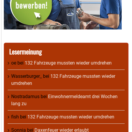
Lesermeinung
oe
bei
132 Fahrzeuge mussten wieder umdrehen
Wasserburger_
bei
132 Fahrzeuge mussten wieder
umdrehen
Nostradamus
bei
Einwohnermeldeamt drei Wochen
lang zu
fish
bei
132 Fahrzeuge mussten wieder umdrehen
Sonnia
bei
Daxenfeuer wieder erlaubt