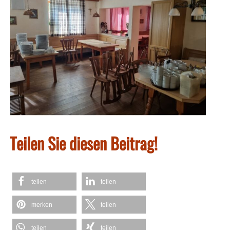
Teilen Sie diesen Beitrag!
teilen
teilen
merken
teilen
teilen
teilen