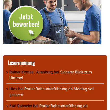
Lesermeinung
Rainer Kirmse , Altenburg
bei
Sicherer Blick zum
Himmel
Hias
bei
Rotter Bahnunterführung ab Montag voll
gesperrt
Karl Ranseier
bei
Rotter Bahnunterführung ab