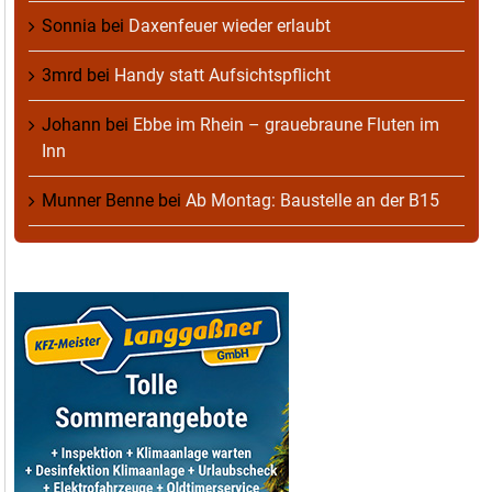
Sonnia
bei
Daxenfeuer wieder erlaubt
3mrd
bei
Handy statt Aufsichtspflicht
Johann
bei
Ebbe im Rhein – grauebraune Fluten im
Inn
Munner Benne
bei
Ab Montag: Baustelle an der B15