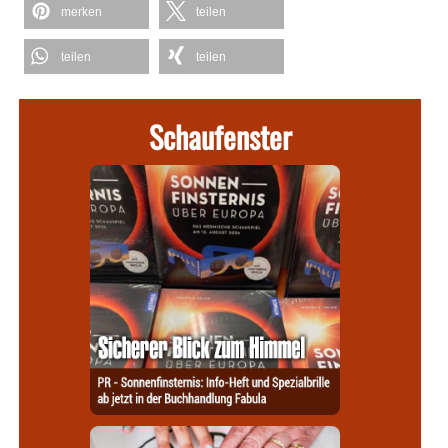
merken
teilen
teilen
teilen
Schaufenster