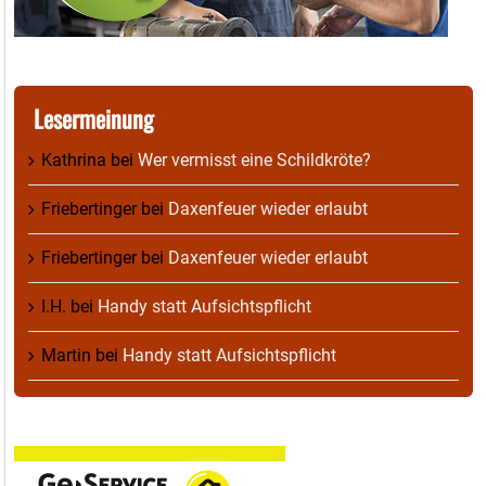
Lesermeinung
Kathrina
bei
Wer vermisst eine Schildkröte?
Friebertinger
bei
Daxenfeuer wieder erlaubt
Friebertinger
bei
Daxenfeuer wieder erlaubt
I.H.
bei
Handy statt Aufsichtspflicht
Martin
bei
Handy statt Aufsichtspflicht