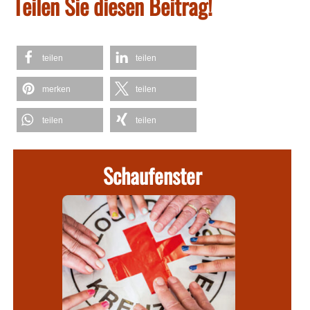
Teilen Sie diesen Beitrag!
teilen
teilen
merken
teilen
teilen
teilen
Schaufenster