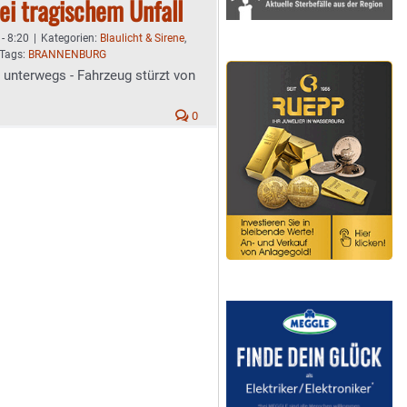
bei tragischem Unfall
- 8:20
|
Kategorien:
Blaulicht & Sirene
,
Tags:
BRANNENBURG
 unterwegs - Fahrzeug stürzt von
0