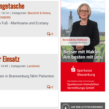
ngetasche
- 14:14
|
Kategorien:
Blaulicht & Sirene
,
ENBURG
m Fuß - Marihuana und Ecstasy
0
r Einsatz
- 14:49
|
Kategorien:
Landkreis
zei in Brannenburg fährt Patienten
0