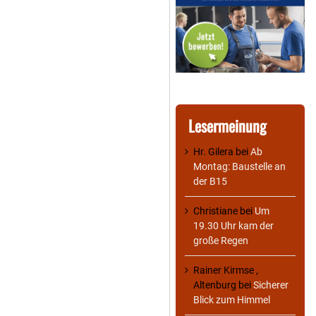
Lesermeinung
Hr. Gilera
bei
Ab
Montag: Baustelle an
der B15
Christiane
bei
Um
19.30 Uhr kam der
große Regen
Rainer Kirmse ,
Altenburg
bei
Sicherer
Blick zum Himmel