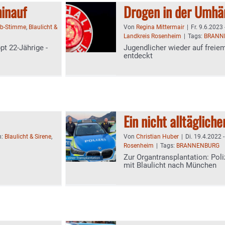
inauf
Drogen in der Umhä
ib-Stimme
,
Blaulicht &
Von
Regina Mittermair
|
Fr. 9.6.2023 
Landkreis Rosenheim
|
Tags:
BRANN
pt 22-Jährige -
Jugendlicher wieder auf freie
entdeckt
Ein nicht alltägliche
n:
Blaulicht & Sirene
,
Von
Christian Huber
|
Di. 19.4.2022 
Rosenheim
|
Tags:
BRANNENBURG
Zur Organtransplantation: Poli
mit Blaulicht nach München