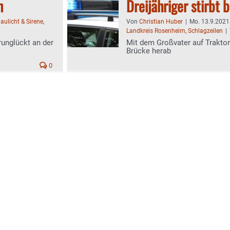
n
Dreijähriger stirbt 
laulicht & Sirene
,
Von
Christian Huber
|
Mo. 13.9.2021 
Landkreis Rosenheim
,
Schlagzeilen
|
runglückt an der
Mit dem Großvater auf Traktor
Brücke herab
0