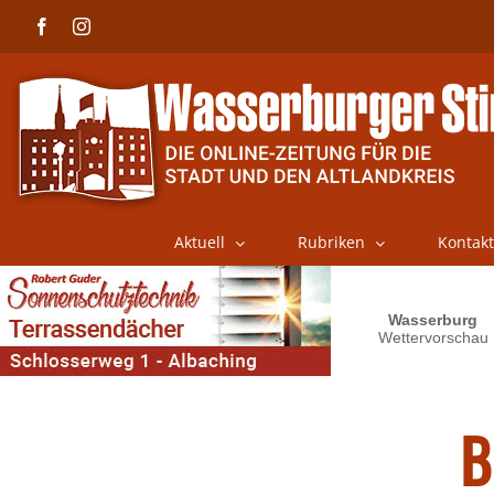
Skip
Facebook
Instagram
to
content
Aktuell
Rubriken
Kontakt
B