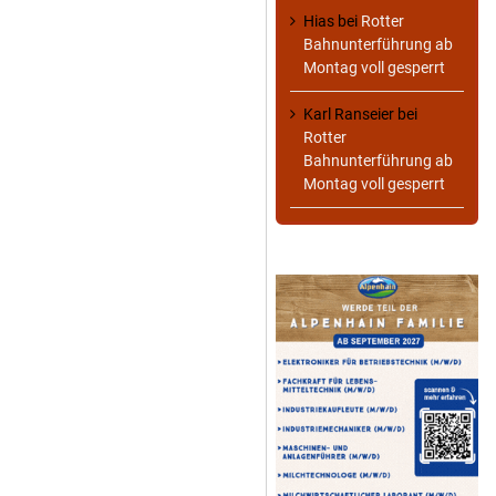
Hias
bei
Rotter
Bahnunterführung ab
Montag voll gesperrt
Karl Ranseier
bei
Rotter
Bahnunterführung ab
Montag voll gesperrt