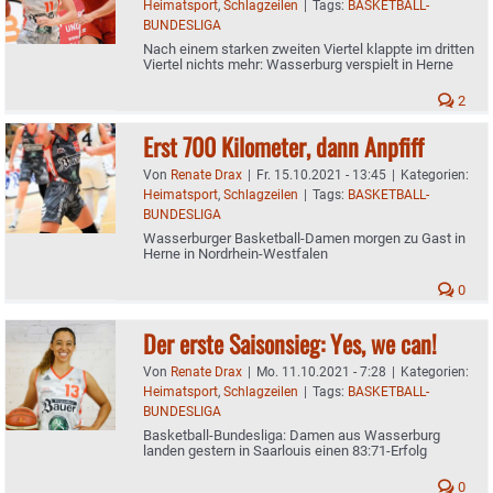
Heimatsport
,
Schlagzeilen
|
Tags:
BASKETBALL-
BUNDESLIGA
Nach einem starken zweiten Viertel klappte im dritten
Viertel nichts mehr: Wasserburg verspielt in Herne
2
Erst 700 Kilometer, dann Anpfiff
Von
Renate Drax
|
Fr. 15.10.2021 - 13:45
|
Kategorien:
Heimatsport
,
Schlagzeilen
|
Tags:
BASKETBALL-
BUNDESLIGA
Wasserburger Basketball-Damen morgen zu Gast in
Herne in Nordrhein-Westfalen
0
Der erste Saisonsieg: Yes, we can!
Von
Renate Drax
|
Mo. 11.10.2021 - 7:28
|
Kategorien:
Heimatsport
,
Schlagzeilen
|
Tags:
BASKETBALL-
BUNDESLIGA
Basketball-Bundesliga: Damen aus Wasserburg
landen gestern in Saarlouis einen 83:71-Erfolg
0