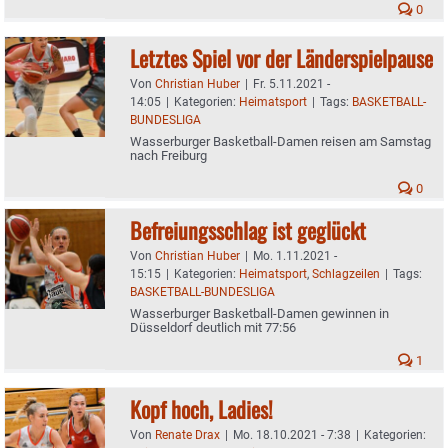
0
Letztes Spiel vor der Länderspielpause
Von
Christian Huber
|
Fr. 5.11.2021 -
14:05
|
Kategorien:
Heimatsport
|
Tags:
BASKETBALL-
BUNDESLIGA
Wasserburger Basketball-Damen reisen am Samstag
nach Freiburg
0
Befreiungsschlag ist geglückt
Von
Christian Huber
|
Mo. 1.11.2021 -
15:15
|
Kategorien:
Heimatsport
,
Schlagzeilen
|
Tags:
BASKETBALL-BUNDESLIGA
Wasserburger Basketball-Damen gewinnen in
Düsseldorf deutlich mit 77:56
1
Kopf hoch, Ladies!
Von
Renate Drax
|
Mo. 18.10.2021 - 7:38
|
Kategorien: