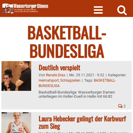
Skip
to
content
BASKETBALL-
BUNDESLIGA
Deutlich verspielt
Von
Renate Drax
|
Mo. 29.11.2021 - 9:32
|
Kategorien:
Heimatsport
,
Schlagzeilen
|
Tags:
BASKETBALL-
BUNDESLIGA
Basketball-Bundesliga: Wasserburger Damen
unterliegen im Keller-Duell in Halle mit 66:82
2
Laura Hebecker gelingt der Korbwurf
zum Sieg