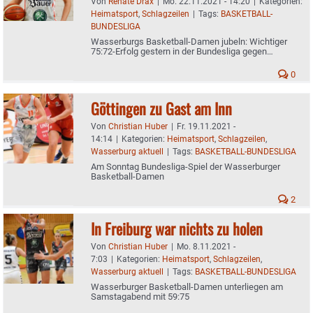
Von
Renate Drax
|
Mo. 22.11.2021 - 14:20
|
Kategorien:
Heimatsport
,
Schlagzeilen
|
Tags:
BASKETBALL-
BUNDESLIGA
Wasserburgs Basketball-Damen jubeln: Wichtiger
75:72-Erfolg gestern in der Bundesliga gegen
Göttingen
0
Göttingen zu Gast am Inn
Von
Christian Huber
|
Fr. 19.11.2021 -
14:14
|
Kategorien:
Heimatsport
,
Schlagzeilen
,
Wasserburg aktuell
|
Tags:
BASKETBALL-BUNDESLIGA
Am Sonntag Bundesliga-Spiel der Wasserburger
Basketball-Damen
2
In Freiburg war nichts zu holen
Von
Christian Huber
|
Mo. 8.11.2021 -
7:03
|
Kategorien:
Heimatsport
,
Schlagzeilen
,
Wasserburg aktuell
|
Tags:
BASKETBALL-BUNDESLIGA
Wasserburger Basketball-Damen unterliegen am
Samstagabend mit 59:75