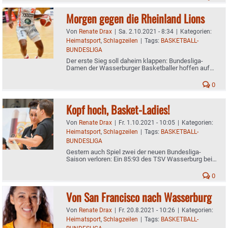
Morgen gegen die Rheinland Lions
Von
Renate Drax
|
Sa. 2.10.2021 - 8:34
|
Kategorien:
Heimatsport
,
Schlagzeilen
|
Tags:
BASKETBALL-
BUNDESLIGA
Der erste Sieg soll daheim klappen: Bundesliga-
Damen der Wasserburger Basketballer hoffen auf
Fan-Unterstützung
0
Kopf hoch, Basket-Ladies!
Von
Renate Drax
|
Fr. 1.10.2021 - 10:05
|
Kategorien:
Heimatsport
,
Schlagzeilen
|
Tags:
BASKETBALL-
BUNDESLIGA
Gestern auch Spiel zwei der neuen Bundesliga-
Saison verloren: Ein 85:93 des TSV Wasserburg bei
den Keltern-Stars
0
Von San Francisco nach Wasserburg
Von
Renate Drax
|
Fr. 20.8.2021 - 10:26
|
Kategorien:
Heimatsport
,
Schlagzeilen
|
Tags:
BASKETBALL-