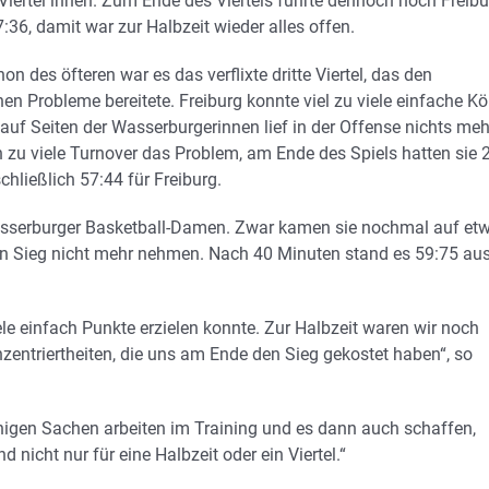
Viertel ihnen. Zum Ende des Viertels führte dennoch noch Freibu
:36, damit war zur Halbzeit wieder alles offen.
n des öfteren war es das verflixte dritte Viertel, das den
nen Probleme bereitete. Freiburg konnte viel zu viele einfache K
 auf Seiten der Wasserburgerinnen lief in der Offense nichts meh
 zu viele Turnover das Problem, am Ende des Spiels hatten sie 
chließlich 57:44 für Freiburg.
 Wasserburger Basketball-Damen. Zwar kamen sie nochmal auf et
den Sieg nicht mehr nehmen. Nach 40 Minuten stand es 59:75 au
ele einfach Punkte erzielen konnte. Zur Halbzeit waren wir noch
onzentriertheiten, die uns am Ende den Sieg gekostet haben“, so
igen Sachen arbeiten im Training und es dann auch schaffen,
nicht nur für eine Halbzeit oder ein Viertel.“