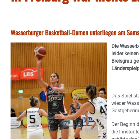
Wasserburger Basketball-Damen unterliegen am Sams
Die Wasserb
leider keine
Breisgrau ge
Länderspiel
Das Spiel st
wieder Wasse
Gastgeberinn
Der Beginn d
die Innstädt