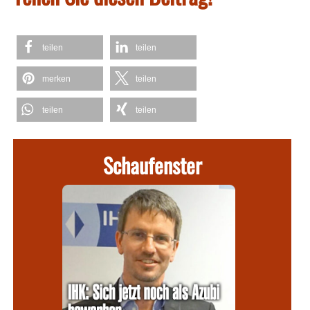
teilen
teilen
merken
teilen
teilen
teilen
Schaufenster