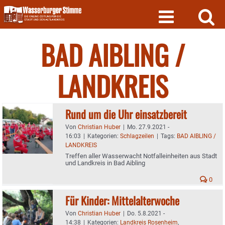
Skip
to
content
BAD AIBLING /
LANDKREIS
Rund um die Uhr einsatzbereit
Von
Christian Huber
|
Mo. 27.9.2021 -
16:03
|
Kategorien:
Schlagzeilen
|
Tags:
BAD AIBLING /
LANDKREIS
Treffen aller Wasserwacht Notfalleinheiten aus Stadt
und Landkreis in Bad Aibling
0
Für Kinder: Mittelalterwoche
Von
Christian Huber
|
Do. 5.8.2021 -
14:38
|
Kategorien:
Landkreis Rosenheim
,