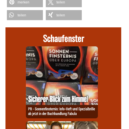
merken
teilen
teilen
teilen
Schaufenster