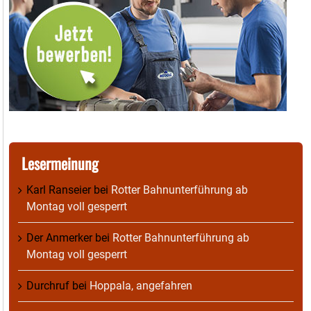
Lesermeinung
Karl Ranseier
bei
Rotter Bahnunterführung ab
Montag voll gesperrt
Der Anmerker
bei
Rotter Bahnunterführung ab
Montag voll gesperrt
Durchruf
bei
Hoppala, angefahren