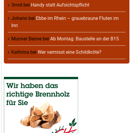
3mrd
bei
Handy statt Aufsichtspflicht
Johann
bei
Ebbe im Rhein – grauebraune Fluten im
Inn
Munner Benne
bei
Ab Montag: Baustelle an der B15
Kathrina
bei
Wer vermisst eine Schildkröte?