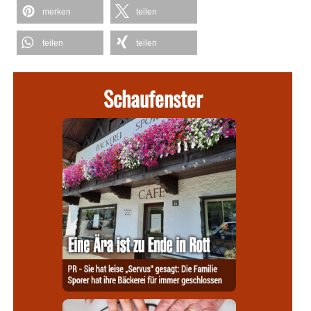
merken
teilen
teilen
teilen
Schaufenster