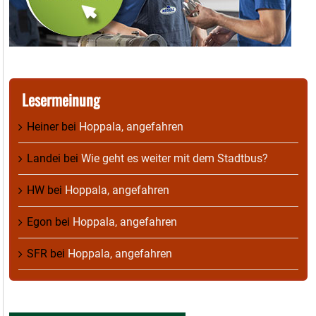
Lesermeinung
Heiner
bei
Hoppala, angefahren
Landei
bei
Wie geht es weiter mit dem Stadtbus?
HW
bei
Hoppala, angefahren
Egon
bei
Hoppala, angefahren
SFR
bei
Hoppala, angefahren