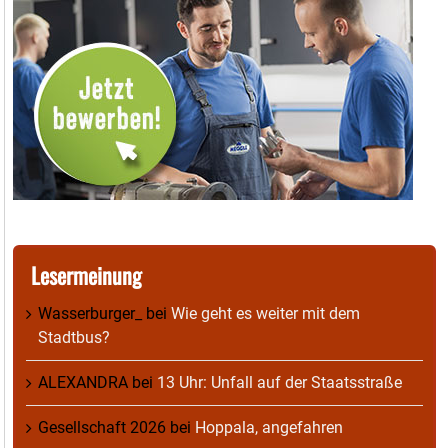
Lesermeinung
Wasserburger_
bei
Wie geht es weiter mit dem
Stadtbus?
ALEXANDRA
bei
13 Uhr: Unfall auf der Staatsstraße
Gesellschaft 2026
bei
Hoppala, angefahren