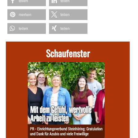
teilen
teilen
merken
teilen
teilen
teilen
Schaufenster