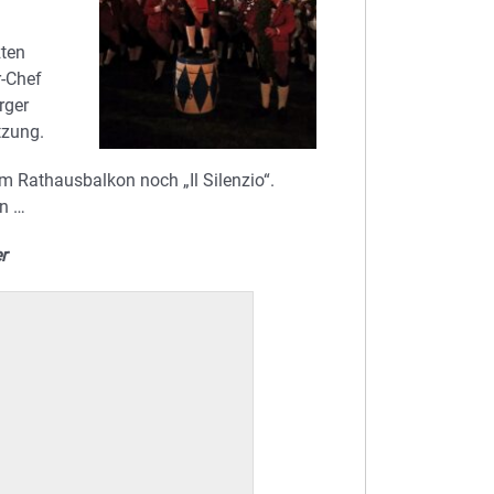
zten
r-Chef
rger
tzung.
m Rathausbalkon noch „Il Silenzio“.
en …
r