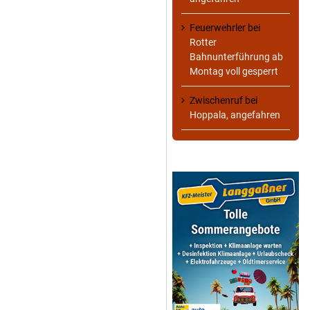
Feuerwehrler
bei
Rotter
Bahnunterführung ab
Montag voll gesperrt
Zwischenruf
bei
Hoppala, angefahren