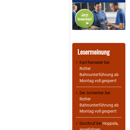
Lesermeinung
Karl Ranseier
bei
Rotter
Bahnunterführung ab
Montag voll gesperrt
Der Anmerker
bei
Rotter
Bahnunterführung ab
Montag voll gesperrt
Durchruf
bei
Hoppala,
angefahren