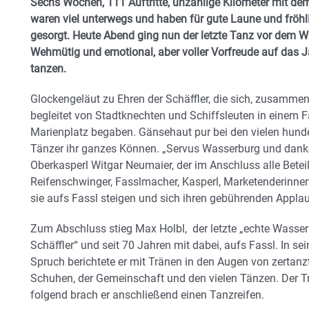
Sechs Wochen, 111 Auftritte, unzählige Kilometer mit de
waren viel unterwegs und haben für gute Laune und fröh
gesorgt. Heute Abend ging nun der letzte Tanz vor dem 
Wehmütig und emotional, aber voller Vorfreude auf das J
tanzen.
Glockengeläut zu Ehren der Schäffler, die sich, zusamme
begleitet von Stadtknechten und Schiffsleuten in einem 
Marienplatz begaben. Gänsehaut pur bei den vielen hunde
Tänzer ihr ganzes Können. „Servus Wasserburg und danke 
Oberkasperl Witgar Neumaier, der im Anschluss alle Beteili
Reifenschwinger, Fasslmacher, Kasperl, Marketenderinne
sie aufs Fassl steigen und sich ihren gebührenden Appla
Zum Abschluss stieg Max Holbl, der letzte „echte Wasser
Schäffler“ und seit 70 Jahren mit dabei, aufs Fassl. In se
Spruch berichtete er mit Tränen in den Augen von zertanz
Schuhen, der Gemeinschaft und den vielen Tänzen. Der Tr
folgend brach er anschließend einen Tanzreifen.