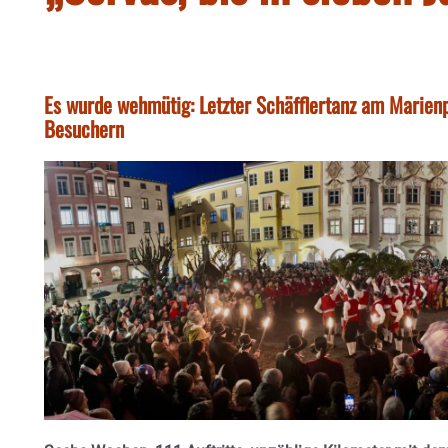
Es wurde wehmütig: Letzter Schäfflertanz am Marienp
Besuchern