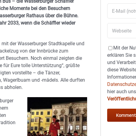
m Bus – die Wasserburger Schäffler
liche Momente bei den Besuchern
Wasserburger Rathaus über die Bühne.
ahr 2033, wenn die Schäffler wieder
n mit der Wasserburger Stadtkapelle und
Mit der Nu
Fackelzug von der Innbrücke zum
erklären Sie 
rt Besuchern. Noch einmal zeigten die
und Verarbeit
für Eure tolle Unterstützung“, grüßte
diese Website
gten vorstellte – die Tänzer,
Informationen
n, Wagerlbuam und -mädels. Alle durften
Datenschutze
us abholen.
hier auch un
Veröffentlic
burger
inem
ten
adition