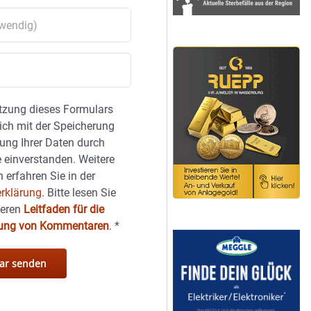
tzung dieses Formulars
sich mit der Speicherung
ung Ihrer Daten durch
 einverstanden. Weitere
 erfahren Sie in der
rklärung.
Bitte lesen Sie
seren
Leitfaden für die
hung von Kommentaren
.
*