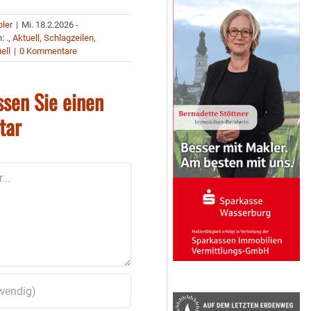
bler
|
Mi. 18.2.2026 -
n:
.
,
Aktuell
,
Schlagzeilen
,
ell
|
0 Kommentare
ssen Sie einen
tar