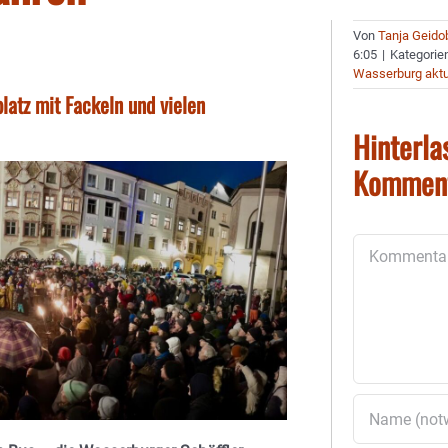
Von
Tanja Geido
6:05
|
Kategorie
Wasserburg aktu
latz mit Fackeln und vielen
Hinterla
Kommen
Kommentar