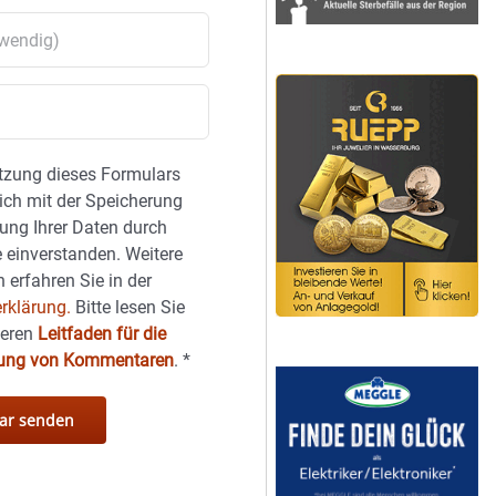
tzung dieses Formulars
sich mit der Speicherung
ung Ihrer Daten durch
 einverstanden. Weitere
 erfahren Sie in der
rklärung.
Bitte lesen Sie
seren
Leitfaden für die
hung von Kommentaren
.
*