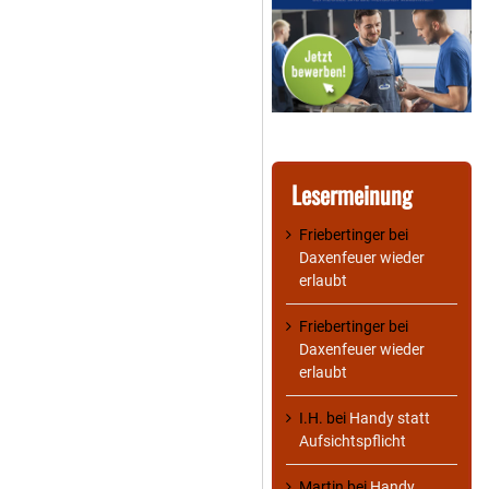
Lesermeinung
Friebertinger
bei
Daxenfeuer wieder
erlaubt
Friebertinger
bei
Daxenfeuer wieder
erlaubt
I.H.
bei
Handy statt
Aufsichtspflicht
Martin
bei
Handy