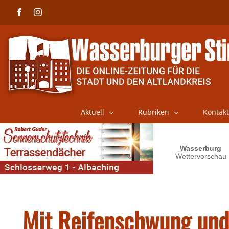
Skip
Facebook
Instagram
to
content
Aktuell
Rubriken
Kontakt
Mit Reifenschwung und