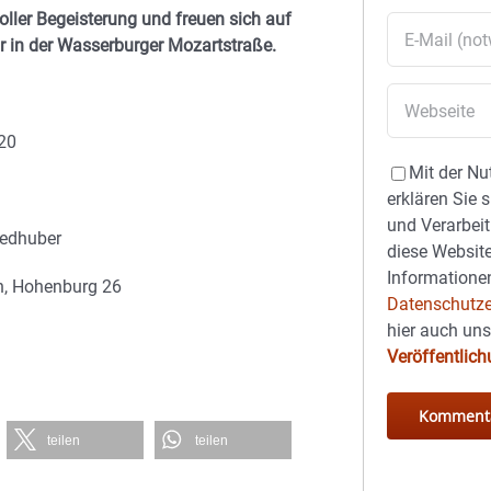
ller Begeisterung und freuen sich auf
hr in der Wasserburger Mozartstraße.
 20
Mit der Nu
erklären Sie 
und Verarbeit
iedhuber
diese Website
Informationen
n, Hohenburg 26
Datenschutze
hier auch un
Veröffentlic
teilen
teilen