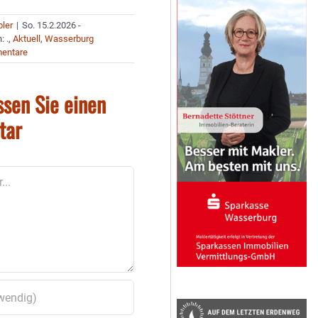
bler
|
So. 15.2.2026 -
n:
.
,
Aktuell
,
Wasserburg
entare
ssen Sie einen
tar