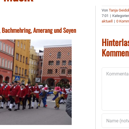
Von
Tanja Geido
7:01
|
Kategorie
aktuell
|
0 Komm
ng, Bachmehring, Amerang und Soyen
Hinterla
Kommen
Kommentar