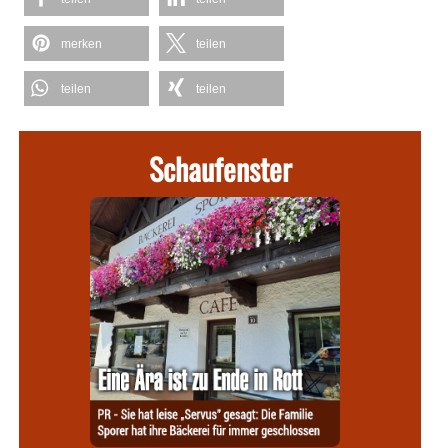
merken
teilen
teilen
teilen
Schaufenster