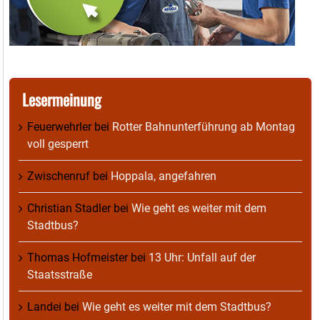
Lesermeinung
Feuerwehrler
bei
Rotter Bahnunterführung ab Montag
voll gesperrt
Zwischenruf
bei
Hoppala, angefahren
Christian Stadler
bei
Wie geht es weiter mit dem
Stadtbus?
Thomas Hofmeister
bei
13 Uhr: Unfall auf der
Staatsstraße
Landei
bei
Wie geht es weiter mit dem Stadtbus?