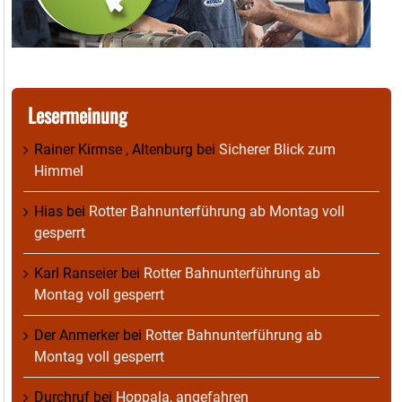
Lesermeinung
Rainer Kirmse , Altenburg
bei
Sicherer Blick zum
Himmel
Hias
bei
Rotter Bahnunterführung ab Montag voll
gesperrt
Karl Ranseier
bei
Rotter Bahnunterführung ab
Montag voll gesperrt
Der Anmerker
bei
Rotter Bahnunterführung ab
Montag voll gesperrt
Durchruf
bei
Hoppala, angefahren