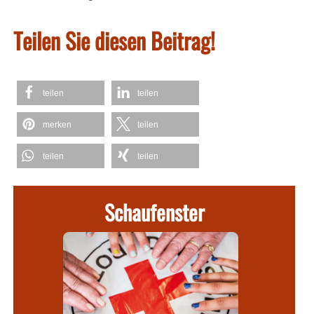
Teilen Sie diesen Beitrag!
teilen
teilen
merken
teilen
teilen
teilen
Schaufenster