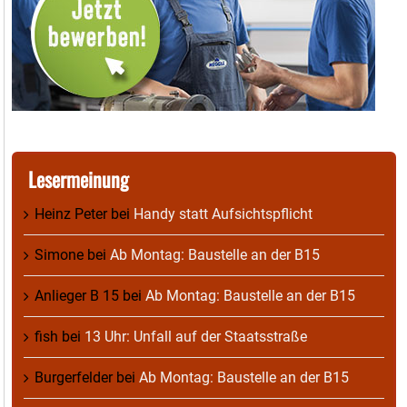
Lesermeinung
Heinz Peter
bei
Handy statt Aufsichtspflicht
Simone
bei
Ab Montag: Baustelle an der B15
Anlieger B 15
bei
Ab Montag: Baustelle an der B15
fish
bei
13 Uhr: Unfall auf der Staatsstraße
Burgerfelder
bei
Ab Montag: Baustelle an der B15