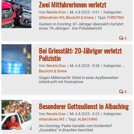
Zwei Mitfahrerinnen verletzt
Von
Renate Drax
|
Mi. 6.8.2025 - 9:01
|
Kategorien:
Altlandkreis WS
,
Blaulicht & Sirene
|
Tags:
FORSTING
Gestern in Forsting: 87-Jähriger übersieht Vorfahrt
eines 79-Jährigen - Der Polizeibericht
6
Bei Griesstätt: 20-Jähriger verletzt
Polizistin
Von
Renate Drax
|
Mi. 6.8.2025 - 8:38
|
Kategorien:
.
,
Blaulicht & Sirene
Gegen Mitternacht: Streit in einer Asylbewerber-
Unterkunft mit Festnahme
4
Besonderer Gottesdienst in Albaching
Von
Renate Drax
|
Mi. 6.8.2025 - 8:25
|
Kategorien:
Altlandkreis WS
|
Tags:
ALBACHING
Am Sonntag: Padre Geraldo vom Kinderdorf
„Guarabira" in Brasilien berichtet