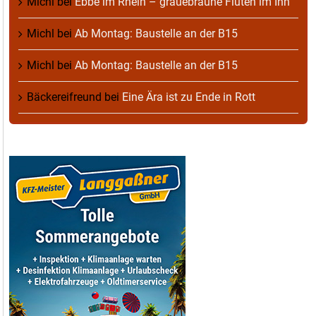
Michl
bei
Ebbe im Rhein – grauebraune Fluten im Inn
Michl
bei
Ab Montag: Baustelle an der B15
Michl
bei
Ab Montag: Baustelle an der B15
Bäckereifreund
bei
Eine Ära ist zu Ende in Rott