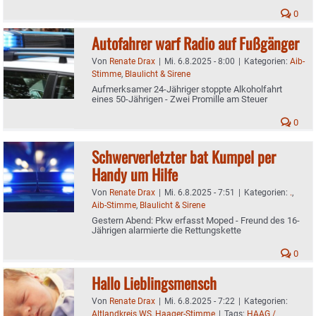
0
Autofahrer warf Radio auf Fußgänger
Von
Renate Drax
|
Mi. 6.8.2025 - 8:00
|
Kategorien:
Aib-
Stimme
,
Blaulicht & Sirene
Aufmerksamer 24-Jähriger stoppte Alkoholfahrt
eines 50-Jährigen - Zwei Promille am Steuer
0
Schwerverletzter bat Kumpel per
Handy um Hilfe
Von
Renate Drax
|
Mi. 6.8.2025 - 7:51
|
Kategorien:
.
,
Aib-Stimme
,
Blaulicht & Sirene
Gestern Abend: Pkw erfasst Moped - Freund des 16-
Jährigen alarmierte die Rettungskette
0
Hallo Lieblingsmensch
Von
Renate Drax
|
Mi. 6.8.2025 - 7:22
|
Kategorien:
Altlandkreis WS
,
Haager-Stimme
|
Tags:
HAAG /