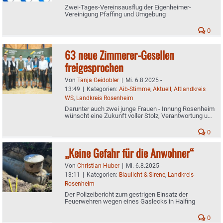
Zwei-Tages-Vereinsausflug der Eigenheimer-
Vereinigung Pfaffing und Umgebung
0
63 neue Zimmerer-Gesellen
freigesprochen
Von
Tanja Geidobler
|
Mi. 6.8.2025 -
13:49
|
Kategorien:
Aib-Stimme
,
Aktuell
,
Altlandkreis
WS
,
Landkreis Rosenheim
Darunter auch zwei junge Frauen - Innung Rosenheim
wünscht eine Zukunft voller Stolz, Verantwortung und
Gemeinschaft
0
„Keine Gefahr für die Anwohner“
Von
Christian Huber
|
Mi. 6.8.2025 -
13:11
|
Kategorien:
Blaulicht & Sirene
,
Landkreis
Rosenheim
Der Polizeibericht zum gestrigen Einsatz der
Feuerwehren wegen eines Gaslecks in Halfing
0