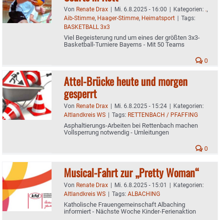
Von
Renate Drax
|
Mi. 6.8.2025 - 16:00
|
Kategorien:
.
,
Aib-Stimme
,
Haager-Stimme
,
Heimatsport
|
Tags:
BASKETBALL 3x3
Viel Begeisterung rund um eines der größten 3x3-
Basketball-Turniere Bayerns - Mit 50 Teams
0
Attel-Brücke heute und morgen
gesperrt
Von
Renate Drax
|
Mi. 6.8.2025 - 15:24
|
Kategorien:
Altlandkreis WS
|
Tags:
RETTENBACH / PFAFFING
Asphaltierungs-Arbeiten bei Rettenbach machen
Vollsperrung notwendig - Umleitungen
0
Musical-Fahrt zur „Pretty Woman“
Von
Renate Drax
|
Mi. 6.8.2025 - 15:01
|
Kategorien:
Altlandkreis WS
|
Tags:
ALBACHING
Katholische Frauengemeinschaft Albaching
informiert - Nächste Woche Kinder-Ferienaktion