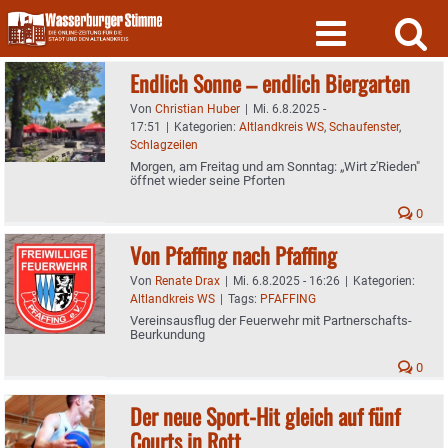
Skip
to
content
Endlich Sonne – endlich Biergarten
Von
Christian Huber
|
Mi. 6.8.2025 -
17:51
|
Kategorien:
Altlandkreis WS
,
Schaufenster
,
Schlagzeilen
Morgen, am Freitag und am Sonntag: „Wirt z'Rieden"
öffnet wieder seine Pforten
0
Von Pfaffing nach Pfaffing
Von
Renate Drax
|
Mi. 6.8.2025 - 16:26
|
Kategorien:
Altlandkreis WS
|
Tags:
PFAFFING
Vereinsausflug der Feuerwehr mit Partnerschafts-
Beurkundung
0
Der neue Sport-Hit gleich auf fünf
Courts in Rott