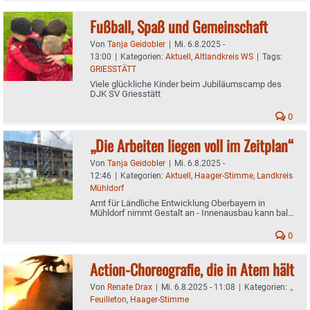
Fußball, Spaß und Gemeinschaft
Von
Tanja Geidobler
|
Mi. 6.8.2025 -
13:00
|
Kategorien:
Aktuell
,
Altlandkreis WS
|
Tags:
GRIESSTÄTT
Viele glückliche Kinder beim Jubiläumscamp des
DJK SV Griesstätt
0
„Die Arbeiten liegen voll im Zeitplan“
Von
Tanja Geidobler
|
Mi. 6.8.2025 -
12:46
|
Kategorien:
Aktuell
,
Haager-Stimme
,
Landkreis
Mühldorf
Amt für Ländliche Entwicklung Oberbayern in
Mühldorf nimmt Gestalt an - Innenausbau kann bald
starten
0
Action-Choreografie, die in Atem hält
Von
Renate Drax
|
Mi. 6.8.2025 - 11:08
|
Kategorien:
.
,
Feuilleton
,
Haager-Stimme