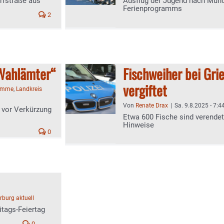
rfstraße aus
Ausflug der Jugend nach Mün
Ferienprogramms
2
Wahlämter“
Fischweiher bei Grie
vergiftet
timme
,
Landkreis
Von
Renate Drax
|
Sa. 9.8.2025 - 7:4
 vor Verkürzung
Etwa 600 Fische sind verendet 
Hinweise
0
burg aktuell
tags-Feiertag
0