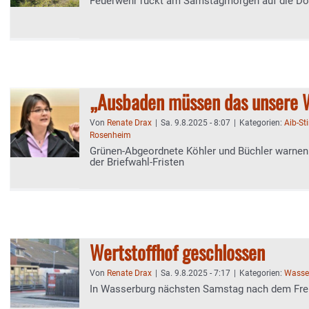
Feuerwehr rückt am Samstagmorgen auf die Do
„Ausbaden müssen das unsere 
Von
Renate Drax
|
Sa. 9.8.2025 - 8:07
|
Kategorien:
Aib-S
Rosenheim
Grünen-Abgeordnete Köhler und Büchler warnen
der Briefwahl-Fristen
Wertstoffhof geschlossen
Von
Renate Drax
|
Sa. 9.8.2025 - 7:17
|
Kategorien:
Wasser
In Wasserburg nächsten Samstag nach dem Frei