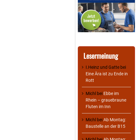
Lesermeinung
I.Heinz und Gatte
bei
Eine Ära ist zu Ende in
Rott
Michl
bei
Ebbe im
Rhein – grauebraune
Fluten im Inn
Michl
bei
Ab Montag:
Baustelle an der B15
Michl
bei
Ab Montag: