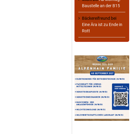
Baustelle an der B15
Bäckereifreund
bei
Eine Ära ist zu Ende in
Rott