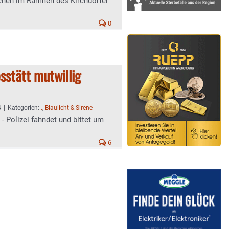
chen im Rahmen des Kirchdorfer
0
sstätt mutwillig
4
|
Kategorien:
.
,
Blaulicht & Sirene
- Polizei fahndet und bittet um
6