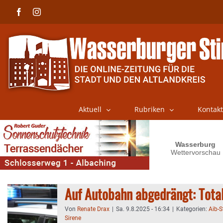
Skip
Facebook
Instagram
to
content
Aktuell
Rubriken
Kontakt
Auf Autobahn abgedrängt: Tota
Von
Renate Drax
|
Sa. 9.8.2025 - 16:34
|
Kategorien:
Aib-
Sirene