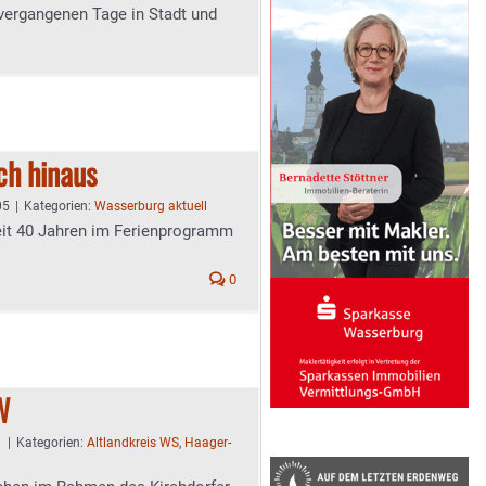
 vergangenen Tage in Stadt und
ch hinaus
05
|
Kategorien:
Wasserburg aktuell
eit 40 Jahren im Ferienprogramm
0
W
1
|
Kategorien:
Altlandkreis WS
,
Haager-