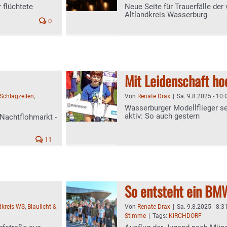
 flüchtete
Neue Seite für Trauerfälle der
Altlandkreis Wasserburg
0
Mit Leidenschaft ho
Schlagzeilen
,
Von
Renate Drax
|
Sa. 9.8.2025 - 10:
Wasserburger Modellflieger s
aktiv: So auch gestern
 Nachtflohmarkt -
11
So entsteht ein BM
dkreis WS
,
Blaulicht &
Von
Renate Drax
|
Sa. 9.8.2025 - 8:3
Stimme
|
Tags:
KIRCHDORF