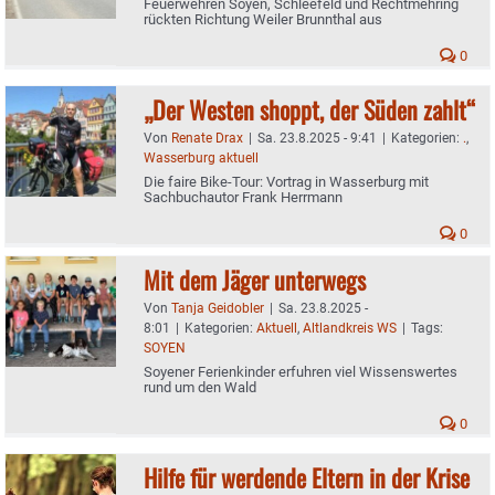
Feuerwehren Soyen, Schleefeld und Rechtmehring
rückten Richtung Weiler Brunnthal aus
0
„Der Westen shoppt, der Süden zahlt“
Von
Renate Drax
|
Sa. 23.8.2025 - 9:41
|
Kategorien:
.
,
Wasserburg aktuell
Die faire Bike-Tour: Vortrag in Wasserburg mit
Sachbuchautor Frank Herrmann
0
Mit dem Jäger unterwegs
Von
Tanja Geidobler
|
Sa. 23.8.2025 -
8:01
|
Kategorien:
Aktuell
,
Altlandkreis WS
|
Tags:
SOYEN
Soyener Ferienkinder erfuhren viel Wissenswertes
rund um den Wald
0
Hilfe für werdende Eltern in der Krise