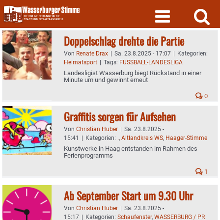
Skip
to
content
Doppelschlag drehte die Partie
Von
Renate Drax
|
Sa. 23.8.2025 - 17:07
|
Kategorien:
Heimatsport
|
Tags:
FUSSBALL-LANDESLIGA
Landesligist Wasserburg biegt Rückstand in einer
Minute um und gewinnt erneut
0
Graffitis sorgen für Aufsehen
Von
Christian Huber
|
Sa. 23.8.2025 -
15:41
|
Kategorien:
.
,
Altlandkreis WS
,
Haager-Stimme
Kunstwerke in Haag entstanden im Rahmen des
Ferienprogramms
1
Ab September Start um 9.30 Uhr
Von
Christian Huber
|
Sa. 23.8.2025 -
15:17
|
Kategorien:
Schaufenster
,
WASSERBURG / PR