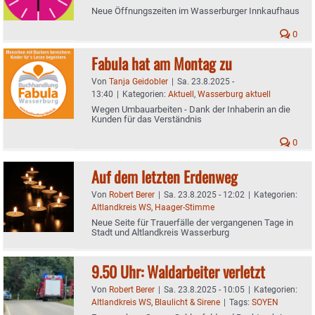
Neue Öffnungszeiten im Wasserburger Innkaufhaus
0
Fabula hat am Montag zu
Von
Tanja Geidobler
|
Sa. 23.8.2025 -
13:40
|
Kategorien:
Aktuell
,
Wasserburg aktuell
Wegen Umbauarbeiten - Dank der Inhaberin an die
Kunden für das Verständnis
0
Auf dem letzten Erdenweg
Von
Robert Berer
|
Sa. 23.8.2025 - 12:02
|
Kategorien:
Altlandkreis WS
,
Haager-Stimme
Neue Seite für Trauerfälle der vergangenen Tage in
Stadt und Altlandkreis Wasserburg
9.50 Uhr: Waldarbeiter verletzt
Von
Robert Berer
|
Sa. 23.8.2025 - 10:05
|
Kategorien:
Altlandkreis WS
,
Blaulicht & Sirene
|
Tags:
SOYEN