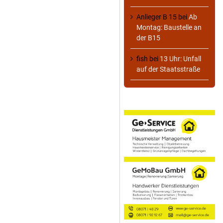
Anlieger B 15
bei
Ab
Montag: Baustelle an
der B15
fish
bei
13 Uhr: Unfall
auf der Staatsstraße