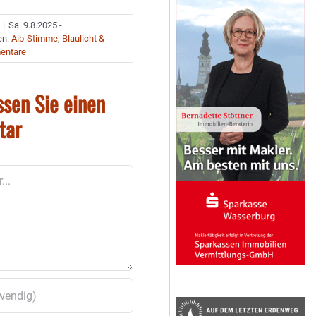
|
Sa. 9.8.2025 -
en:
Aib-Stimme
,
Blaulicht &
entare
ssen Sie einen
tar