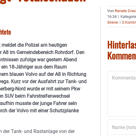
Von
Renate Drax
16:34
|
Kategori
Sirene
|
0 Komm
htete
Hinterla
t meldet die Polizei am heutigen
Kommen
r A8 im Gemeindebereich Rohrdorf. Den
nntnissen zufolge war gestern Abend
 ein 18-Jähriger aus dem Raum
nem blauen Volvo auf der A8 in Richtung
Kommentar
gs. Kurz vor der Ausfahrt zur Tank- und
erberg-Nord wurde er mit seinem Pkw
n SUV beim Fahrstreifenwechsel
raufhin musste der junge Fahrer sein
ch der Volvo mit einer Schutzplanke
an der Tank- und Rastanlage von der