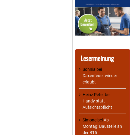
Lesermeinung
Sonnia
bei
Daxenfeuer wieder
erlaubt
Heinz Peter
bei
Handy statt
Aufsichtspflicht
Simone
bei
Ab
Montag: Baustelle an
der B15