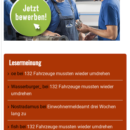
Lesermeinung
oe
bei
132 Fahrzeuge mussten wieder umdrehen
Wasserburger_
bei
132 Fahrzeuge mussten wieder
umdrehen
Nostradamus
bei
Einwohnermeldeamt drei Wochen
lang zu
fish
bei
132 Fahrzeuge mussten wieder umdrehen