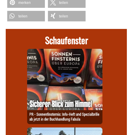
merken
teilen
teilen
teilen
Schaufenster