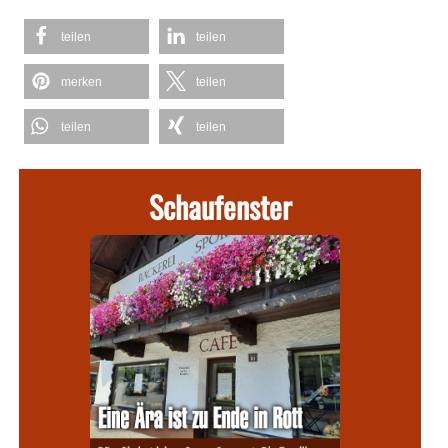
teilen
teilen
merken
teilen
teilen
teilen
Schaufenster