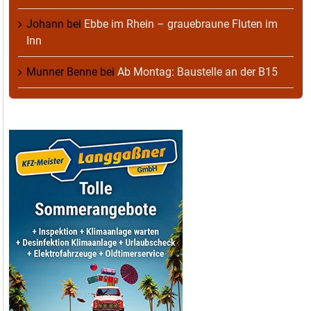
Johann
bei
Ebbe im Rhein – grauebraune Fluten im
Inn
Munner Benne
bei
Ab Montag: Baustelle an der B15