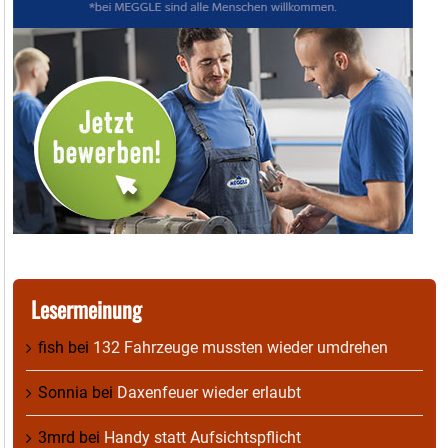
Lesermeinung
fish
bei
132 Fahrzeuge mussten wieder umdrehen
Sonnia
bei
Daxenfeuer wieder erlaubt
3mrd
bei
Handy statt Aufsichtspflicht