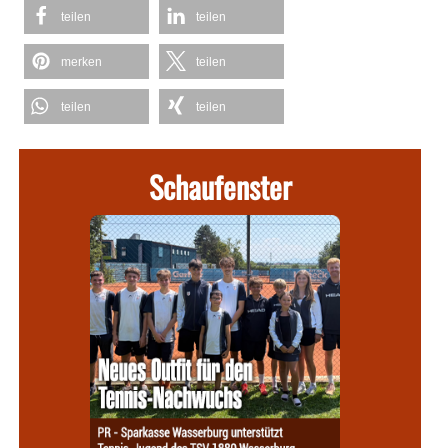
teilen
teilen
merken
teilen
teilen
teilen
Schaufenster