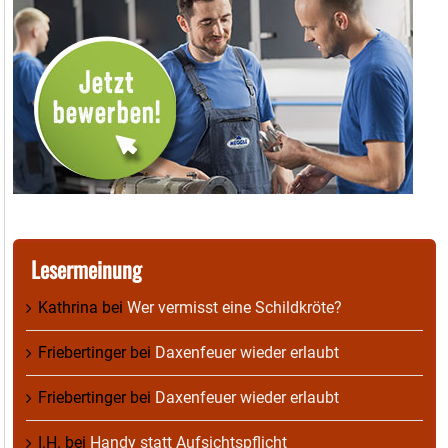
Lesermeinung
Kathrina
bei
Wer vermisst eine Schildkröte?
Friebertinger
bei
Daxenfeuer wieder erlaubt
Friebertinger
bei
Daxenfeuer wieder erlaubt
I.H.
bei
Handy statt Aufsichtspflicht