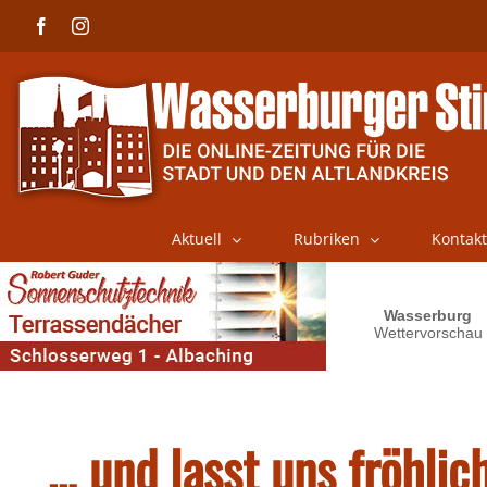
Skip
Facebook
Instagram
to
content
Aktuell
Rubriken
Kontakt
… und lasst uns fröhlic