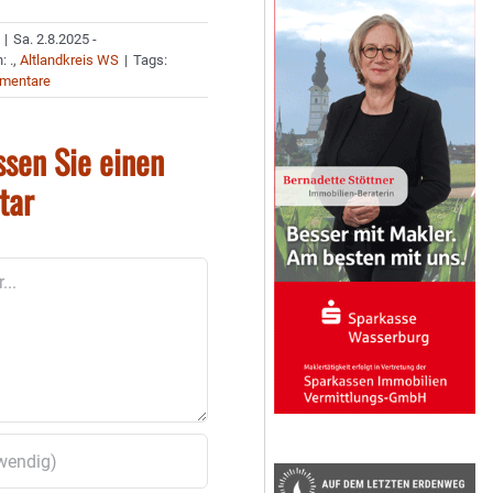
|
Sa. 2.8.2025 -
n:
.
,
Altlandkreis WS
|
Tags:
mentare
ssen Sie einen
tar