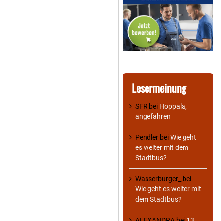
Lesermeinung
SFR
bei
Hoppala,
angefahren
Pendler
bei
Wie geht
es weiter mit dem
Stadtbus?
Wasserburger_
bei
Wie geht es weiter mit
dem Stadtbus?
ALEXANDRA
bei
13