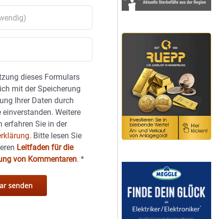
tzung dieses Formulars
sich mit der Speicherung
ung Ihrer Daten durch
 einverstanden. Weitere
 erfahren Sie in der
rklärung.
Bitte lesen Sie
seren
Leitfaden für die
hung von Kommentaren
.
*