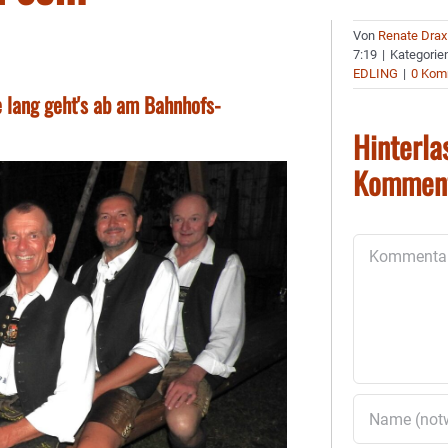
Von
Renate Drax
7:19
|
Kategorie
EDLING
|
0 Kom
e lang geht's ab am Bahnhofs-
Hinterla
Kommen
Kommentar