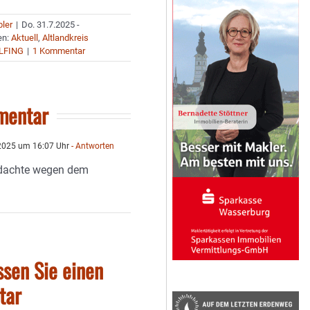
bler
|
Do. 31.7.2025 -
en:
Aktuell
,
Altlandkreis
LFING
|
1 Kommentar
mentar
 2025 um 16:07 Uhr
- Antworten
 dachte wegen dem
ssen Sie einen
tar