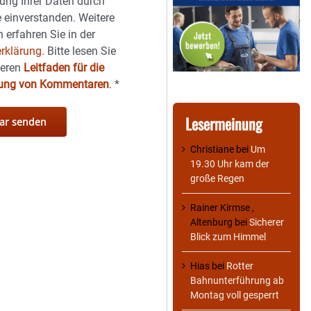
ung Ihrer Daten durch
 einverstanden. Weitere
 erfahren Sie in der
rklärung.
Bitte lesen Sie
seren
Leitfaden für die
hung von Kommentaren
.
*
Lesermeinung
Christiane
bei
Um
19.30 Uhr kam der
große Regen
Rainer Kirmse ,
Altenburg
bei
Sicherer
Blick zum Himmel
Hias
bei
Rotter
Bahnunterführung ab
Montag voll gesperrt