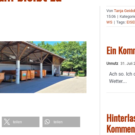
Von
Tanja Geido
15:06
|
Kategori
WS
|
Tags:
EISE
Ein Kom
Unnutz
31. Juli
Ach so. Ich
Wetter….
Hinterla
teilen
teilen
Kommen