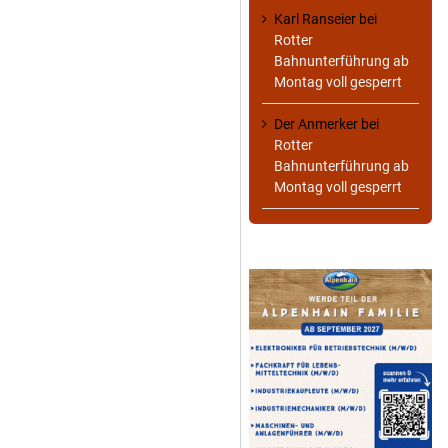
Karl Ranseier
bei
Rotter
Bahnunterführung ab
Montag voll gesperrt
Der Anmerker
bei
Rotter
Bahnunterführung ab
Montag voll gesperrt