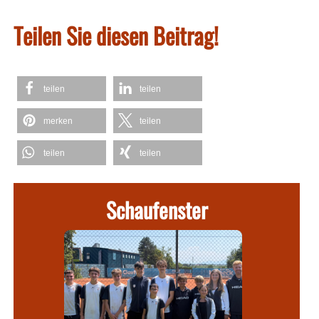
Teilen Sie diesen Beitrag!
teilen
teilen
merken
teilen
teilen
teilen
Schaufenster