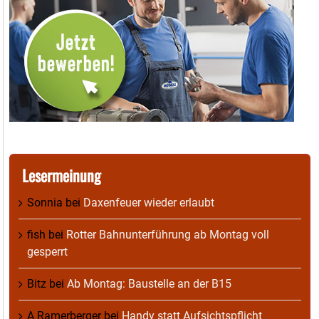
Lesermeinung
Sonnia
bei
Daxenfeuer wieder erlaubt
fish
bei
Rotter Bahnunterführung ab Montag voll
gesperrt
Bitz
bei
Ab Montag: Baustelle an der B15
A Ramerberger
bei
Handy statt Aufsichtspflicht