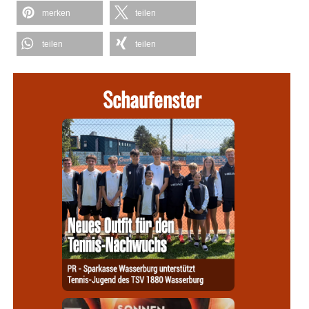
merken
teilen
teilen
teilen
Schaufenster