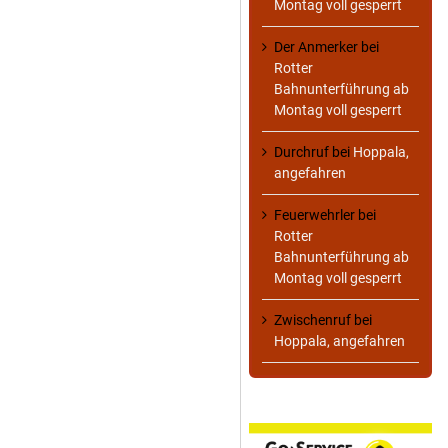
Montag voll gesperrt
Der Anmerker
bei
Rotter
Bahnunterführung ab
Montag voll gesperrt
Durchruf
bei
Hoppala,
angefahren
Feuerwehrler
bei
Rotter
Bahnunterführung ab
Montag voll gesperrt
Zwischenruf
bei
Hoppala, angefahren