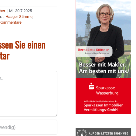
uber
|
Mi. 30.7.2025 -
n:
.
,
Haager-Stimme
,
 Kommentare
ssen Sie einen
tar