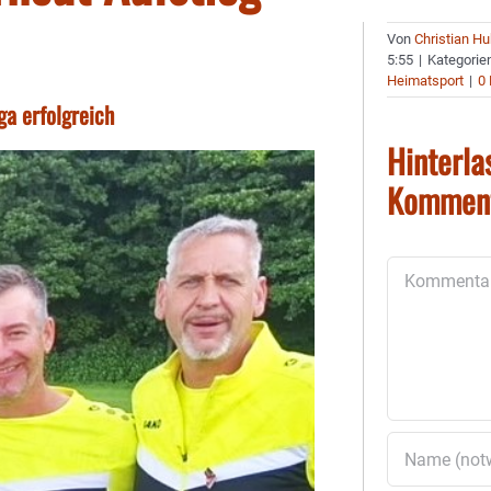
Von
Christian H
5:55
|
Kategorie
Heimatsport
|
0
ga erfolgreich
Hinterla
Kommen
Kommentar