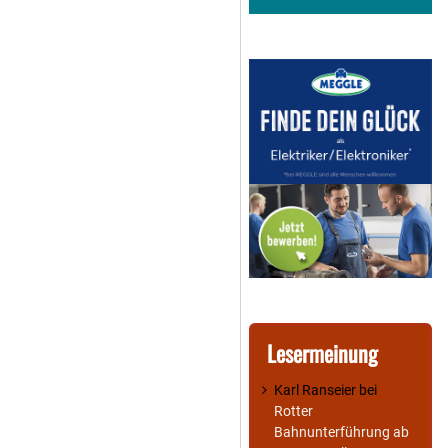
Lesermeinung
Karl Ranseier
bei
Rotter
Bahnunterführung ab