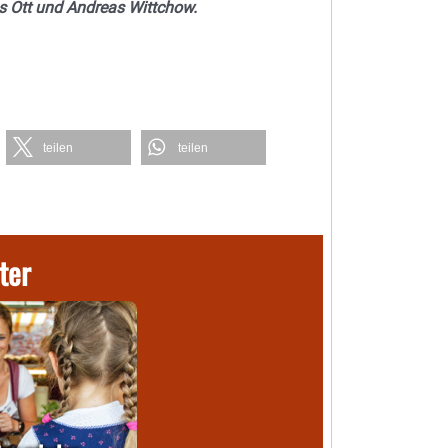
s Ott und
Andreas Wittchow.
teilen
teilen
ter