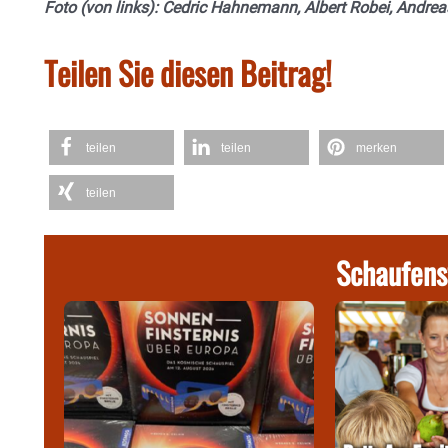
Foto (von links): Cedric Hahnemann, Albert Robei, Andrea
Teilen Sie diesen Beitrag!
teilen
teilen
merken
teilen
Schaufens