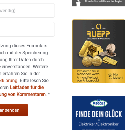
tzung dieses Formulars
sich mit der Speicherung
ung Ihrer Daten durch
 einverstanden. Weitere
 erfahren Sie in der
rklärung.
Bitte lesen Sie
seren
Leitfaden für die
hung von Kommentaren
.
*