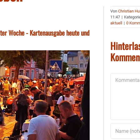
Von
Christian H
11:47
|
Kategori
aktuell
|
0 Komm
ster Woche - Kartenausgabe heute und
Hinterla
Kommen
Kommentar