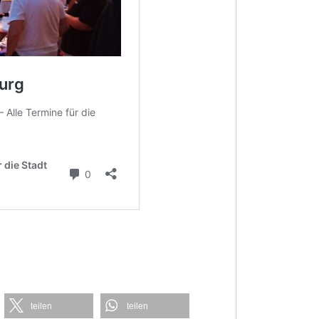
teilen
teilen