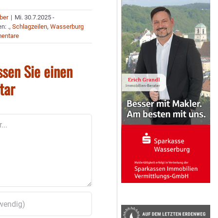
uber
|
Mi. 30.7.2025 -
en:
.
,
Schlagzeilen
,
Wasserburg
entare
ssen Sie einen
tar