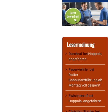
Lesermeinung
Durchruf
bei
Hoppala,
angefahren
Feuerwehrler
bei
Rotter
Bahnunterführung ab
Montag voll gesperrt
Zwischenruf
bei
Hoppala, angefahren
Christian Stadler
bei