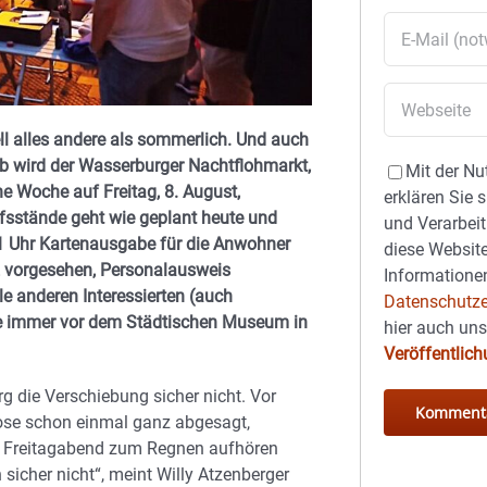
ll alles andere als sommerlich. Und auch
lb wird der Wasserburger Nachtflohmarkt,
Mit der Nu
ne Woche auf Freitag, 8. August,
erklären Sie 
ufsstände geht wie geplant heute und
und Verarbeit
21 Uhr Kartenausgabe für die Anwohner
diese Website
z vorgesehen, Personalausweis
Informationen
le anderen Interessierten (auch
Datenschutze
 wie immer vor dem Städtischen Museum in
hier auch un
Veröffentlic
g die Verschiebung sicher nicht. Vor
ose schon einmal ganz abgesagt,
am Freitagabend zum Regnen aufhören
sicher nicht“, meint Willy Atzenberger