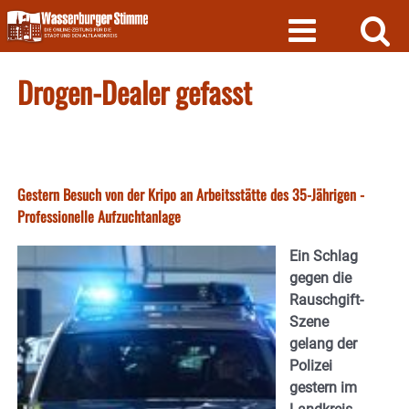
Skip
to
content
Drogen-Dealer gefasst
Gestern Besuch von der Kripo an Arbeitsstätte des 35-Jährigen -
Professionelle Aufzuchtanlage
Ein Schlag
gegen die
Rauschgift-
Szene
gelang der
Polizei
gestern im