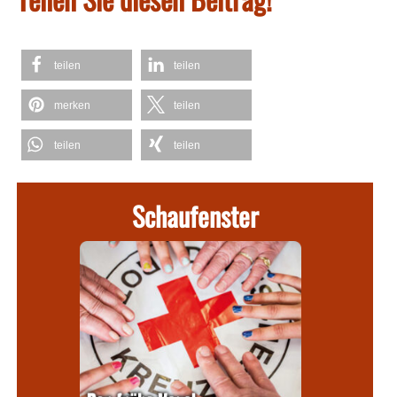
teilen
teilen
merken
teilen
teilen
teilen
Schaufenster