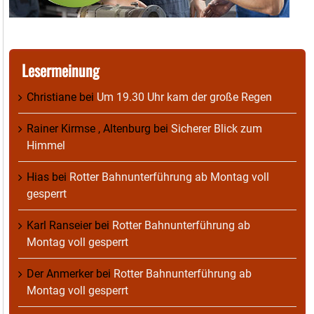
Lesermeinung
Christiane
bei
Um 19.30 Uhr kam der große Regen
Rainer Kirmse , Altenburg
bei
Sicherer Blick zum
Himmel
Hias
bei
Rotter Bahnunterführung ab Montag voll
gesperrt
Karl Ranseier
bei
Rotter Bahnunterführung ab
Montag voll gesperrt
Der Anmerker
bei
Rotter Bahnunterführung ab
Montag voll gesperrt