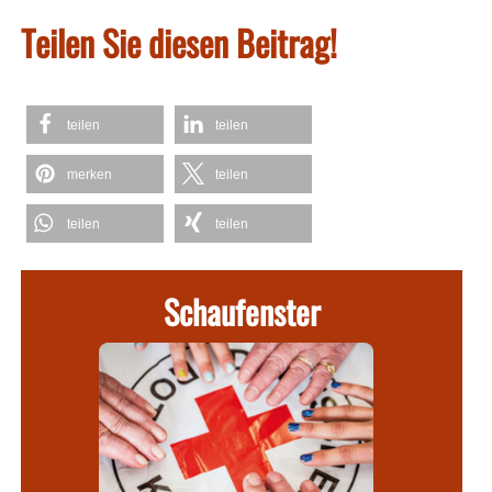
Teilen Sie diesen Beitrag!
teilen
teilen
merken
teilen
teilen
teilen
Schaufenster