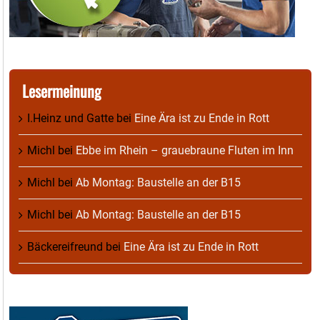
Lesermeinung
I.Heinz und Gatte
bei
Eine Ära ist zu Ende in Rott
Michl
bei
Ebbe im Rhein – grauebraune Fluten im Inn
Michl
bei
Ab Montag: Baustelle an der B15
Michl
bei
Ab Montag: Baustelle an der B15
Bäckereifreund
bei
Eine Ära ist zu Ende in Rott